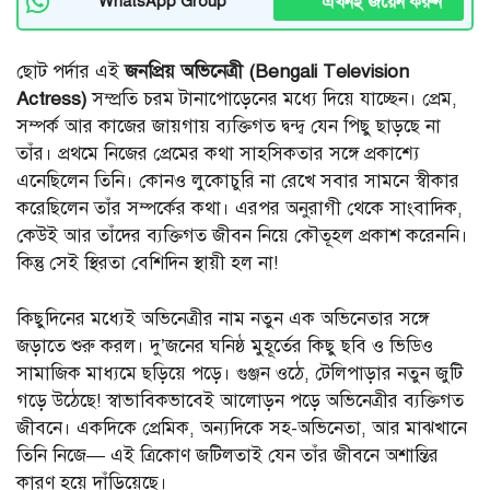
এখনই জয়েন করুন
WhatsApp Group
ছোট পর্দার এই
জনপ্রিয় অভিনেত্রী (Bengali Television
Actress)
সম্প্রতি চরম টানাপোড়েনের মধ্যে দিয়ে যাচ্ছেন। প্রেম,
সম্পর্ক আর কাজের জায়গায় ব্যক্তিগত দ্বন্দ্ব যেন পিছু ছাড়ছে না
তাঁর। প্রথমে নিজের প্রেমের কথা সাহসিকতার সঙ্গে প্রকাশ্যে
এনেছিলেন তিনি। কোনও লুকোচুরি না রেখে সবার সামনে স্বীকার
করেছিলেন তাঁর সম্পর্কের কথা। এরপর অনুরাগী থেকে সাংবাদিক,
কেউই আর তাঁদের ব্যক্তিগত জীবন নিয়ে কৌতূহল প্রকাশ করেননি।
কিন্তু সেই স্থিরতা বেশিদিন স্থায়ী হল না!
কিছুদিনের মধ্যেই অভিনেত্রীর নাম নতুন এক অভিনেতার সঙ্গে
জড়াতে শুরু করল। দু’জনের ঘনিষ্ঠ মুহূর্তের কিছু ছবি ও ভিডিও
সামাজিক মাধ্যমে ছড়িয়ে পড়ে। গুঞ্জন ওঠে, টেলিপাড়ার নতুন জুটি
গড়ে উঠেছে! স্বাভাবিকভাবেই আলোড়ন পড়ে অভিনেত্রীর ব্যক্তিগত
জীবনে। একদিকে প্রেমিক, অন্যদিকে সহ-অভিনেতা, আর মাঝখানে
তিনি নিজে— এই ত্রিকোণ জটিলতাই যেন তাঁর জীবনে অশান্তির
কারণ হয়ে দাঁড়িয়েছে।