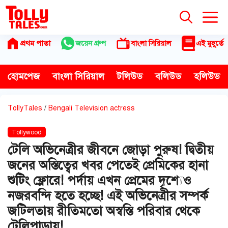
Skip
to
content
প্রথম পাতা
জয়েন গ্রুপ
বাংলা সিরিয়াল
এই মুহূর্তে
হোমপেজ
বাংলা সিরিয়াল
টলিউড
বলিউড
হলিউড
TollyTales
/
Bengali Television actress
Tollywood
টেলি অভিনেত্রীর জীবনে জোড়া পুরুষ! দ্বিতীয়
জনের অস্তিত্বের খবর পেতেই প্রেমিকের হানা
শুটিং ফ্লোরে! পর্দায় এখন প্রেমের দৃশ্যেও
নজরবন্দি হতে হচ্ছে! এই অভিনেত্রীর সম্পর্ক
জটিলতায় রীতিমতো অস্বস্তি পরিবার থেকে
টেলিপাড়ায়!