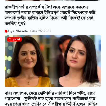
রাজদীপ-তন্বীর সম্পর্কে ফাটল! একে অপরকে করলেন
অনফলো! সমাজ মাধ্যমে ইঙ্গিতপূর্ণ পোস্টে বিস্ফোরক তন্বী!
সম্পর্কে তৃতীয় ব্যক্তির ইঙ্গিত দিলেন তন্বী নিজেই! কে সেই
জনপ্রিয় মুখ?
Piya Chanda
May 25, 2025
Tollywood
বাবা অধ্যাপক, মেয়ে ছোটপর্দার নায়িকা! দিনে শুটিং, রাতে
পড়াশোনা—দু’দিকই দক্ষ হাতে সামলালেন পারিজাত! কত
নম্বর পেয়ে দ্বাদশ শ্রেণির বোর্ড পরীক্ষায় উত্তীর্ণ হলেন ‘মিত্তির