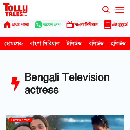
Skip
to
content
প্রথম পাতা
জয়েন গ্রুপ
বাংলা সিরিয়াল
এই মুহূর্তে
হোমপেজ
বাংলা সিরিয়াল
টলিউড
বলিউড
হলিউড
Bengali Television
actress
Entertainment