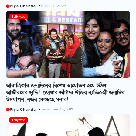
Piya Chanda
March 1, 2026
Tollywood
আরাত্রিকার জন্মদিনের বিশেষ আয়োজন হয়ে উঠল
আজীবনের স্মৃতি! ‘জোয়ার ভাঁটা’র উজির ব্যতিক্রমী জন্মদিন
উদযাপন, নজর কেড়েছে সবার!
Piya Chanda
December 14, 2025
Tollywood