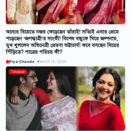
অন্যের বিয়েতে নজর কেড়েছেন তাঁরাই! সত্যিই এবার প্রেমে
পড়েছেন ‘জগদ্ধাত্রী’র সাংভী! বিশেষ বন্ধুকে ঘিরে জল্পনায়,
মুখ খুললেন অভিনেত্রী প্রেরণা ভট্টাচার্য! কবে বসছেন বিয়ের
পিঁড়িতে? পাত্রের পরিচয় কী?
Piya Chanda
March 13, 2026
Tollywood