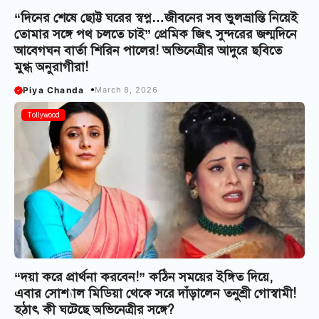
“দিনের শেষে ছোট্ট ঘরের স্বপ্ন…জীবনের সব ভুলভ্রান্তি নিয়েই
তোমার সঙ্গে পথ চলতে চাই” প্রেমিক জিৎ সুন্দরের জন্মদিনে
আবেগঘন বার্তা শিরিন পালের! অভিনেত্রীর আদুরে ছবিতে
মুগ্ধ অনুরাগীরা!
Piya Chanda
March 8, 2026
Tollywood
“দয়া করে প্রার্থনা করবেন!” কঠিন সময়ের ইঙ্গিত দিয়ে,
এবার সোশ্যাল মিডিয়া থেকে সরে দাঁড়ালেন তনুশ্রী গোস্বামী!
হঠাৎ কী ঘটেছে অভিনেত্রীর সঙ্গে?