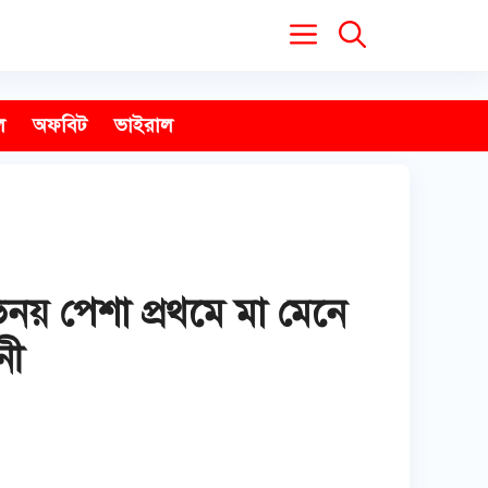
ল
অফবিট
ভাইরাল
িনয় পেশা প্রথমে মা মেনে
নী