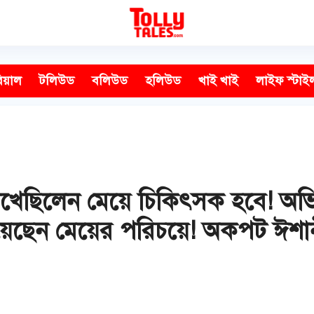
িয়াল
টলিউড
বলিউড
হলিউড
খাই খাই
লাইফ স্টাই
 দেখেছিলেন মেয়ে চিকিৎসক হবে! অভ
য়েছেন মেয়ের পরিচয়ে! অকপট ঈশা