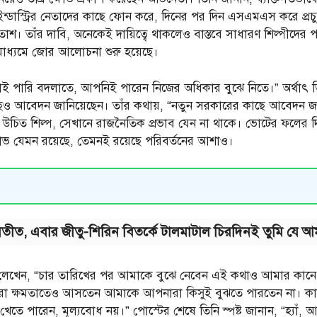
ত ইন্ডাস্ট্রির নেতাদের কাছে ফোন করে, দিনের পর দিন এসএমএস করে প্
নি হতাশ। তাঁর দাবি, অনেকেই দায়িত্বে থাকলেও বাস্তবে সাধারণ শিল্পীদের
মাধ্যমে জোর আলোচনা শুরু হয়েছে।
পারি বদলাতে, আপনিই পারেন নিজের অধিকার বুঝে নিতে।” অর্থাৎ তিন
ও আবেদন জানিয়েছেন। তাঁর কথায়, “নতুন সরকারের কাছে আবেদন জানাচ্ছ
চিত শিল্প, সেখানে রাজনৈতিক প্রভাব যেন না থাকে। ভোটের ফলের দিন
ক্ষোভ যেমন রয়েছে, তেমনই রয়েছে পরিবর্তনের আশাও।
া অতীত, এবার জীতু-শিরিন বিতর্কে টালমাটাল চিরদিনই তুমি যে আম
ু লেখেন, “চার তারিখের পর আমাকে বুঝে নেবেন এই কথাও আমার কানে
রা ক্ষমতাতেও আসতেন আমাকে আপনারা কিসুই বুঝতে পারতেন না। কারণ
পারেন, মূল্যবোধ নয়।” পোস্টের শেষে তিনি স্পষ্ট জানান, “হ্যাঁ, আ