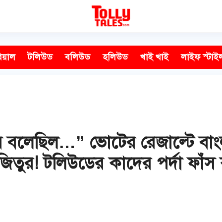
িয়াল
টলিউড
বলিউড
হলিউড
খাই খাই
লাইফ স্টাই
 বলেছিল…” ভোটের রেজাল্টে বাংলায
িতুর! টলিউডের কাদের পর্দা ফাঁস 