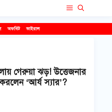
ল
অফবিট
ভাইরাল
় গেরুয়া ঝড়! উত্তেজনার
করলেন ‘আর্য স্যার’?