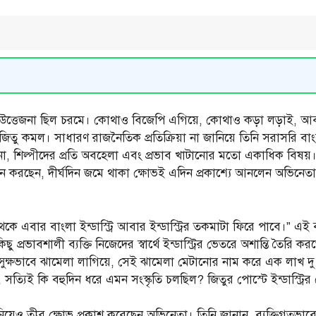
উত্তেজনা ছিল চরমে। কোথাও বিজেপি এগিয়ে, কোথাও কড়া লড়াই, 
জিতু কমল। সাধারণ রাজনৈতিক প্রতিক্রিয়া না জানিয়ে তিনি সরাসরি
খানো, শিল্পীদের প্রতি অবহেলা এবং প্রভাব খাটানোর মতো একাধিক বি
করছেন, দীর্ঘদিন জমে থাকা ক্ষোভই এদিন প্রকাশ্যে আনলেন অভিনেতা।
বার বাংলা ইন্ডাস্ট্রি আবার ইন্ডাস্ট্রির তকমাটা ফিরে পাবে।” এই বক্
 প্রভাবশালী ব্যক্তি নিজেদের স্বার্থে ইন্ডাস্ট্রির ভেতরে অশান্তি তৈ
সুক্ষভাবে ঝামেলা লাগিয়ে, সেই ঝামেলা মেটানোর নাম করে এক লাখ 
 সত্যিই কি বহুদিন ধরে এমন সংস্কৃতি চলছিল? জিতুর পোস্টে ইন্ডাস্ট্
 নিয়েও তীব্র ক্ষোভ প্রকাশ করেছেন অভিনেতা। তিনি জানান, ব্যক্তিগতভা