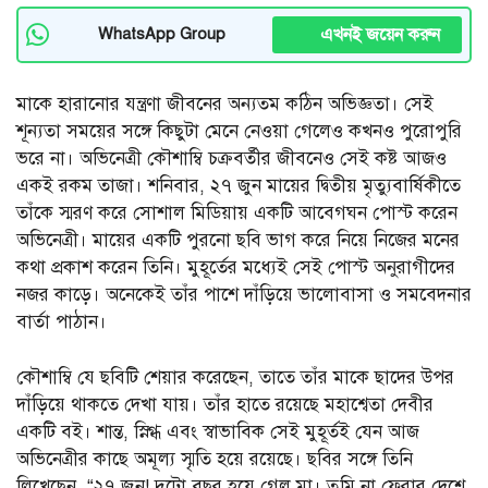
এখনই জয়েন করুন
WhatsApp Group
মাকে হারানোর যন্ত্রণা জীবনের অন্যতম কঠিন অভিজ্ঞতা। সেই
শূন্যতা সময়ের সঙ্গে কিছুটা মেনে নেওয়া গেলেও কখনও পুরোপুরি
ভরে না। অভিনেত্রী কৌশাম্বি চক্রবর্তীর জীবনেও সেই কষ্ট আজও
একই রকম তাজা। শনিবার, ২৭ জুন মায়ের দ্বিতীয় মৃত্যুবার্ষিকীতে
তাঁকে স্মরণ করে সোশাল মিডিয়ায় একটি আবেগঘন পোস্ট করেন
অভিনেত্রী। মায়ের একটি পুরনো ছবি ভাগ করে নিয়ে নিজের মনের
কথা প্রকাশ করেন তিনি। মুহূর্তের মধ্যেই সেই পোস্ট অনুরাগীদের
নজর কাড়ে। অনেকেই তাঁর পাশে দাঁড়িয়ে ভালোবাসা ও সমবেদনার
বার্তা পাঠান।
কৌশাম্বি যে ছবিটি শেয়ার করেছেন, তাতে তাঁর মাকে ছাদের উপর
দাঁড়িয়ে থাকতে দেখা যায়। তাঁর হাতে রয়েছে মহাশ্বেতা দেবীর
একটি বই। শান্ত, স্নিগ্ধ এবং স্বাভাবিক সেই মুহূর্তই যেন আজ
অভিনেত্রীর কাছে অমূল্য স্মৃতি হয়ে রয়েছে। ছবির সঙ্গে তিনি
লিখেছেন, “২৭ জুন! দুটো বছর হয়ে গেল মা। তুমি না ফেরার দেশে