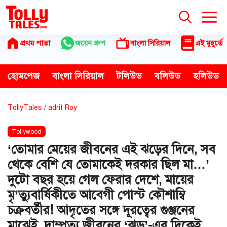
Skip
to
content
প্রথম পাতা
জয়েন গ্রুপ
বাংলা সিরিয়াল
এই মুহূর্তে
হোমপেজ
বাংলা সিরিয়াল
টলিউড
বলিউড
হলিউড
TollyTales
/
adrit Roy
Tollywood
‘তোমার মেয়ের জীবনের এই ঝড়ের দিনে, সব
থেকে বেশি যে তোমাকেই দরকার ছিল মা…’
দুটো বছর হয়ে গেল ফেরার দেশে, মায়ের
মৃ’ত্যুবার্ষিকীতে আবেগী পোস্ট কৌশাম্বি
চক্রবর্তীর! আদৃতের সঙ্গে দূরত্বের গুঞ্জনের
মাঝেই, দাম্পত্য জীবনের ‘ঝড়’-এর দিকেই