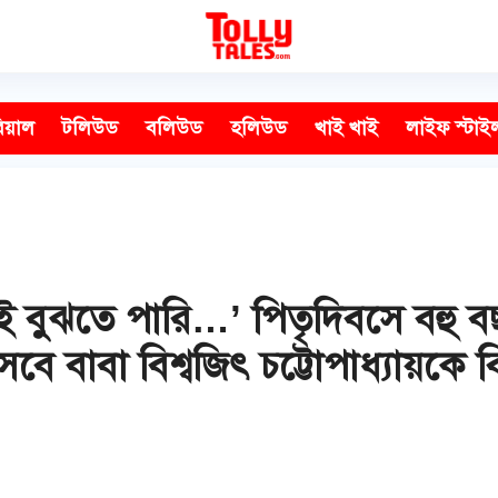
িয়াল
টলিউড
বলিউড
হলিউড
খাই খাই
লাইফ স্টাই
ই বুঝতে পারি…’ পিতৃদিবসে বহু ব
 বাবা বিশ্বজিৎ চট্টোপাধ্যায়কে বি