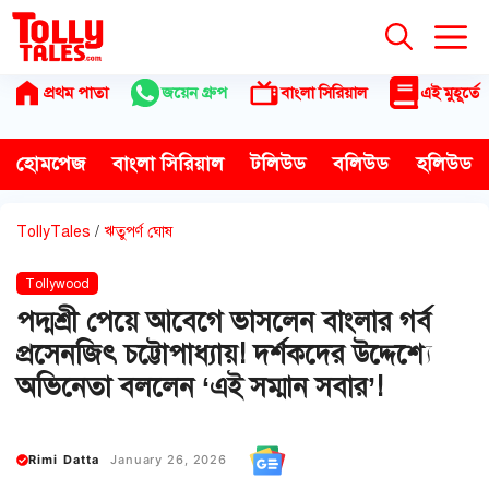
Skip
to
content
প্রথম পাতা
জয়েন গ্রুপ
বাংলা সিরিয়াল
এই মুহূর্তে
হোমপেজ
বাংলা সিরিয়াল
টলিউড
বলিউড
হলিউড
TollyTales
/
ঋতুপর্ণ ঘোষ
Tollywood
পদ্মশ্রী পেয়ে আবেগে ভাসলেন বাংলার গর্ব
প্রসেনজিৎ চট্টোপাধ্যায়! দর্শকদের উদ্দেশ্যে
অভিনেতা বললেন ‘এই সম্মান সবার’!
Rimi Datta
January 26, 2026