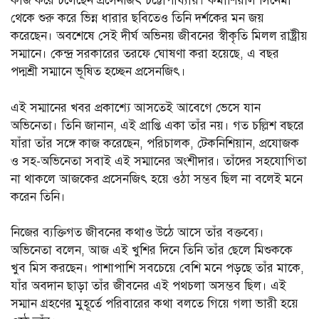
কাজ করে চলেছেন প্রসেনজিৎ চট্টোপাধ্যায়। কমার্শিয়াল সিনেমা
থেকে শুরু করে ভিন্ন ধারার ছবিতেও তিনি দর্শকের মন জয়
করেছেন। অবশেষে সেই দীর্ঘ অভিনয় জীবনের স্বীকৃতি মিলল রাষ্ট্রীয়
সম্মানে। কেন্দ্র সরকারের তরফে ঘোষণা করা হয়েছে, এ বছর
পদ্মশ্রী সম্মানে ভূষিত হচ্ছেন প্রসেনজিৎ।
এই সম্মানের খবর প্রকাশ্যে আসতেই আবেগে ভেসে যান
অভিনেতা। তিনি জানান, এই প্রাপ্তি একা তাঁর নয়। গত চল্লিশ বছরে
যাঁরা তাঁর সঙ্গে কাজ করেছেন, পরিচালক, টেকনিশিয়ান, প্রযোজক
ও সহ-অভিনেতা সবাই এই সম্মানের অংশীদার। তাঁদের সহযোগিতা
না থাকলে আজকের প্রসেনজিৎ হয়ে ওঠা সম্ভব ছিল না বলেই মনে
করেন তিনি।
নিজের ব্যক্তিগত জীবনের কথাও উঠে আসে তাঁর বক্তব্যে।
অভিনেতা বলেন, আজ এই খুশির দিনে তিনি তাঁর ছেলে মিশুককে
খুব মিস করছেন। পাশাপাশি সবচেয়ে বেশি মনে পড়ছে তাঁর মাকে,
যাঁর অবদান ছাড়া তাঁর জীবনের এই পথচলা অসম্ভব ছিল। এই
সম্মান গ্রহণের মুহূর্তে পরিবারের কথা বলতে গিয়ে গলা ভারী হয়ে