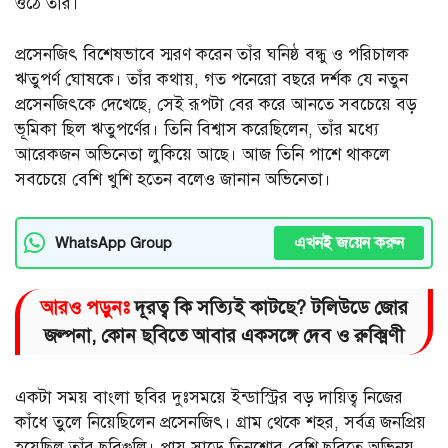
ওঠে তাঁর।
প্রসেনজিৎ বিশেষভাবে স্মরণ করেন তাঁর ঘনিষ্ঠ বন্ধু ও পরিচালক
ঋতুপর্ণ ঘোষকে। তাঁর কথায়, গত পনেরো বছরে দর্শক যে নতুন
প্রসেনজিৎকে দেখেছে, সেই রূপটা বের করে আনতে সবচেয়ে বড়
ভূমিকা ছিল ঋতুপর্ণের। তিনি বিশ্বাস করেছিলেন, তাঁর মধ্যে
আরেকজন অভিনেতা লুকিয়ে আছে। আজ তিনি পাশে থাকলে
সবচেয়ে বেশি খুশি হতেন বলেও জানান অভিনেতা।
এখনই জয়েন করুন
WhatsApp Group
আরও পড়ুনঃ
দূরত্ব কি সত্যিই কাটছে? টলিউডে জোর
জল্পনা, কোন ছবিতে আবার একসঙ্গে দেব ও রুক্মিণী
একটা সময় বাংলা ছবির দুঃসময়ে ইন্ডাস্ট্রির বড় দায়িত্ব নিজের
কাঁধে তুলে নিয়েছিলেন প্রসেনজিৎ। গ্রাম থেকে শহর, সর্বত্র জনপ্রিয়
হয়েছিল তাঁর ছবিগুলি। প্রায় সাড়ে তিনশোর বেশি ছবিতে অভিনয়