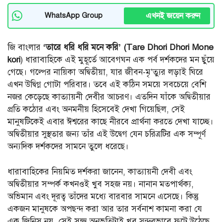
এখনই জয়েন করুন
WhatsApp Group
জি বাংলার
‘তারে ধরি ধরি মনে করি’ (Tare Dhori Dhori Mone
kori
) ধারাবাহিকে এই মুহূর্তে আবেগঘন এক পর্ব দর্শকদের মন ছুঁয়ে
গেছে। গল্পের নায়িকা অদ্বিতীয়া, যার জীবন-মৃ’ত্যুর লড়াই ঘিরে
এখন উদ্বিগ্ন গোটা পরিবার। তবে এই কঠিন সময়ে সবচেয়ে বেশি
নজর কেড়েছে কাত্যায়নী দেবীর আচরণ। এতদিন যাঁকে অদ্বিতীয়ার
প্রতি কঠোর এবং অনমনীয় হিসেবেই দেখা গিয়েছিল, সেই
মানুষটিকেই এবার ঈশ্বরের কাছে নীরবে প্রার্থনা করতে দেখা যাচ্ছে।
অদ্বিতীয়ার সুস্থতার জন্য তাঁর এই উদ্বেগ যেন চরিত্রটির এক সম্পূর্ণ
অন্যদিক দর্শকদের সামনে তুলে ধরেছে।
ধারাবাহিকের নিয়মিত দর্শকরা জানেন, কাত্যায়নী দেবী এবং
অদ্বিতীয়ার সম্পর্ক কখনওই খুব সহজ নয়। নানান মতপার্থক্য,
অভিমান এবং দূরত্ব তাঁদের মধ্যে বারবার সামনে এসেছে। কিন্তু
একজন মানুষকে অপছন্দ করা আর তার সর্বনাশ কামনা করা যে
এক জিনিস নয়, সেই সূক্ষ্ম অনুভূতিটাই খুব সুন্দরভাবে ফুটে উঠেছে