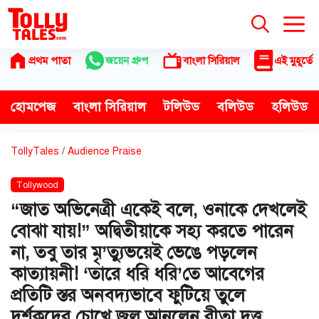
Skip
to
content
প্রথম পাতা
জয়েন গ্রুপ
বাংলা সিরিয়াল
এই মুহূর্তে
হোমপেজ
বাংলা সিরিয়াল
টলিউড
বলিউড
হলিউড
TollyTales
/
Audience Praise
Tollywood
“জাত অভিনেত্রী একেই বলে, ওনাকে দেখলেই
বোঝা যায়!” অদ্বিতীয়াকে সহ্য করতে পারেন
না, তবু তার মৃ’ত্যুভয়েই ভেঙে পড়লেন
কাত্যায়নী! ‘তারে ধরি ধরি’তে আবেগের
প্রতিটি স্তর অনবদ্যভাবে ফুটিয়ে তুলে
দর্শকদের চোখে জল আনলেন রীতা দত্ত