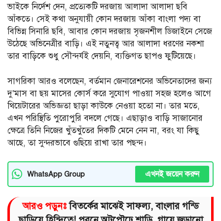
ভাইকে নির্দেশ দেন, প্রত্যেকটি দরজায় আলাদা আলাদা ছবি
আঁকতে। সেই কথা অনুযায়ী কোন দরজায় আঁকা বাংলা পদ্য বা
বিভিন্ন সিনারি ছবি, আবার কোন দরজায় সৃজনশীল ডিজাইনে সেজে
উঠেছে অভিনেত্রীর বাড়ি। এই নতুনত্ব আর আলাদা ধরণের নকশা
তার বাড়িকে শুধু সৌন্দর্যই দেয়নি, ব্যক্তিগত ছাপও ফুটিয়েছে।
সাগরিকা আরও বলেছেন, বর্তমান জেনারেশনের অভিনেতাদের জন্য
দু’মাস বা ছয় মাসের কোর্স করে সুযোগ পাওয়া সহজ হলেও আগে
থিয়েটারের অভিজ্ঞতা ছাড়া কাউকে নেওয়া হতো না। তার মতে,
এখন পরিস্থিতি পুরোপুরি বদলে গেছে। এছাড়াও বাড়ি সাজানোর
ক্ষেত্রে তিনি নিজের খুঁতখুঁতের দিকটি মেনে নেন না, বরং যা কিছু
আছে, তা সুন্দরভাবে গুছিয়ে রাখা তার পছন্দ।
এখনই জয়েন করুন
WhatsApp Group
আরও পড়ুনঃ
বিতর্কের মাঝেই সাফল্য, বাংলার গন্ডি
ছাড়িয়ে হিন্দিতে! পরনে অটপৌঢ়ে শাড়ি, গায়ে জড়ানো