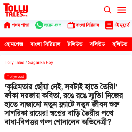
Skip
to
content
প্রথম পাতা
জয়েন গ্রুপ
বাংলা সিরিয়াল
এই মুহূর্তে
হোমপেজ
বাংলা সিরিয়াল
টলিউড
বলিউড
হলিউড
TollyTales
/
Sagarika Roy
Tollywood
‘কৃত্রিমতার ছোঁয়া নেই, সবটাই হাতে তৈরি!’
ফাঁকা দরজায় কবিতা, রঙে রঙে স্মৃতি! নিজের
হাতে সাজানো নতুন ফ্ল্যাটে নতুন জীবন শুরু
সাগরিকা রায়ের! স্বপ্নের বাড়ি তৈরীর পথে
বাধা-বিপত্তর গল্প শোনালেন অভিনেত্রী?