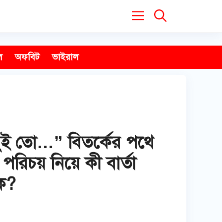
ল
অফবিট
ভাইরাল
ুই তো…” বিতর্কের পথে
 পরিচয় নিয়ে কী বার্তা
িক?