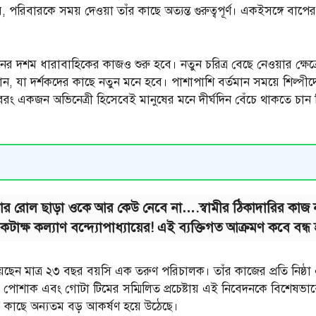
়, পরিবারকে সময় দেওয়া তাঁর কাছে অত্যন্ত গুরুত্বপূর্ণ। একইসঙ্গে বাপে
বনের দশম ধারাবাহিকের কাজও শুরু হবে। নতুন চরিত্র বেছে নেওয়ার ক্
 যা দর্শকদের কাছে নতুন মনে হবে। পাশাপাশি বর্তমান সময়ে শিল্পীদের ট
বরং একজন অভিনেত্রী হিসেবেই মানুষের মনে দীর্ঘদিন বেঁচে থাকতে চান 
র রোল ছাড়া ওকে আর কেউ নেবে না….স্বামীর ঠিকাদারির কাজ ন
র কটাক্ষ কল্যাণ বন্দ্যোপাধ্যায়ের! এই ব্যক্তিগত আক্রমণ কবে বন্ধ
রয়েছেন মাত্র ২৩ বছর বয়সি এক তরুণ পরিচালক। তাঁর কাজের প্রতি নিষ্ঠ
সজ্জা, পোশাক এবং গোটা টিমের সম্মিলিত প্রচেষ্টায় এই নিবেদনকে বিশেষভ
ীদের কাছে অন্যতম বড় আকর্ষণ হয়ে উঠেছে।