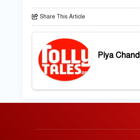
Share This Article
Piya Chand