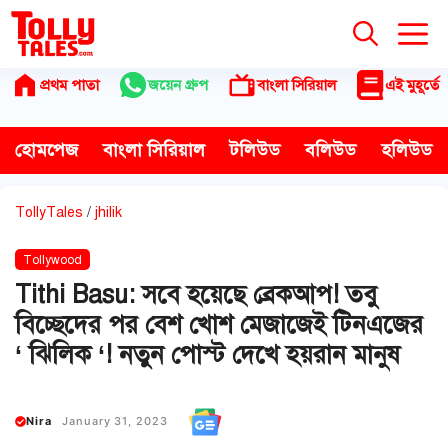
Skip
to
content
প্রথম পাতা
জয়েন গ্রুপ
বাংলা সিরিয়াল
এই মুহূর্তে
হোমপেজ
বাংলা সিরিয়াল
টলিউড
বলিউড
হলিউড
TollyTales
/
jhilik
Tollywood
Tithi Basu: সবে হয়েছে ব্রেকআপ! তবু
বিচ্ছেদের পর বেশ খোশ মেজাজেই টিনএজের
‘ ঝিলিক ‘! নতুন পোস্ট দেখে হয়রান মানুষ
Nira
January 31, 2023