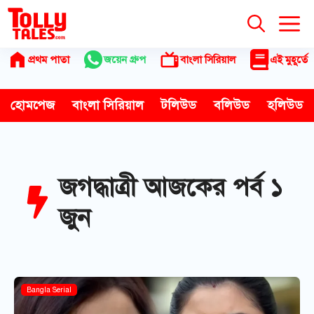
Skip
to
content
প্রথম পাতা
জয়েন গ্রুপ
বাংলা সিরিয়াল
এই মুহূর্তে
হোমপেজ
বাংলা সিরিয়াল
টলিউড
বলিউড
হলিউড
জগদ্ধাত্রী আজকের পর্ব ১
জুন
Bangla Serial