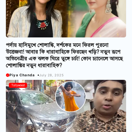
পর্দায় হাসিমুখে শোলাঙ্কি, দর্শকের মনে ফিরল পুরনো
উত্তেজনা! আবার কি ধারাবাহিকে ফিরছেন খড়ি? নতুন রূপে
অভিনেত্রীর এক ঝলক ঘিরে তুঙ্গে চর্চা! কোন চ্যানেলে আসছে
শোলাঙ্কির নতুন ধারাবাহিক?
Piya Chanda
July 28, 2025
Tollywood