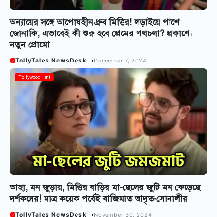
অন্যায়ের সঙ্গে আপোষহীন ধ্রুব মিত্তির! লড়াইয়ে পাশে
জোনাকি, এভাবেই কী শুরু হবে প্রেমের পথচলা? প্রকাশ্যে
নতুন প্রোমো
TollyTales NewsDesk
December 7, 2024
Entertainment
Tollywood
আহা, মন জুড়ায়, মিত্তির বাড়ির মা-ছেলের জুটি মন কেড়েছে
দর্শকদের! মাত্র কয়েক পর্বেই বাজিমাত আদৃত-সোনালীর
TollyTales NewsDesk
November 30, 2024