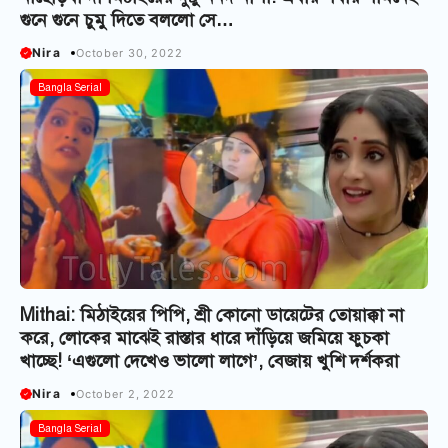
গুনে গুনে চুমু দিতে বললো সে…
Nira
October 30, 2022
Bangla Serial
Mithai: মিঠাইয়ের পিপি, শ্রী কোনো ডায়েটের তোয়াক্কা না
করে, লোকের মাঝেই রাস্তার ধারে দাঁড়িয়ে জমিয়ে ফুচকা
খাচ্ছে! ‘এগুলো দেখেও ভালো লাগে’, বেজায় খুশি দর্শকরা
Nira
October 2, 2022
Bangla Serial