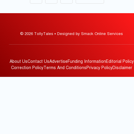
© 2026 TollyTales • Designed by Smack Online Services
About Us
Contact Us
Advertise
Funding Information
Editorial Policy
Correction Policy
Terms And Conditions
Privacy Policy
Disclaimer