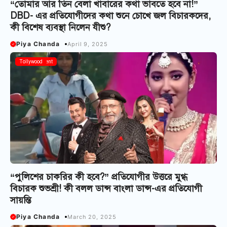
“তোমার আর তিন বেলা খাবারের কথা ভাবতে হবে না!”
DBD- এর প্রতিযোগীদের কথা শুনে চোখে জল বিচারকদের,
কী বিশেষ ব্যবস্থা নিলেন যীশু?
Piya Chanda
April 9, 2025
Entertainment
Tollywood
“পুলিশের চাকরির কী হবে?” প্রতিযোগীর উত্তরে মুগ্ধ
বিচারক শুভশ্রী! কী বলল ডান্স বাংলা ডান্স-এর প্রতিযোগী
সায়ন্তি
Piya Chanda
March 20, 2025