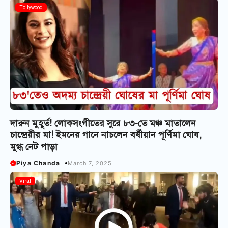
Tollywood
দারুন মুহূর্ত! লোকসংগীতের সুরে ৮৩-তে মঞ্চ মাতালেন
চান্দ্রেয়ীর মা! ইমনের গানে নাচলেন বর্ষীয়ান পূর্ণিমা ঘোষ,
মুগ্ধ নেট পাড়া
Piya Chanda
March 7, 2025
Viral