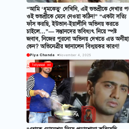
“আমি ‘ধূমকেতু’ দেখিনি, এই শুভশ্রীকে দেখার প
ওই শুভশ্রীকে মেনে নেওয়া কঠিন!” “একটা সত্যি
ফাঁস করছি, ইউভান-ইয়ালীনি অভিনয় করতে
চাইলে…”— সন্তানদের ভবিষ্যৎ নিয়ে স্পষ্ট
জবাব, নিজের পুরনো অভিনয় দেখতে এত অনীহা
কেন? অভিনেত্রীর জানালেন বিস্ময়কর কারণ!
Piya Chanda
November 4, 2025
Entertainment
Tollywood