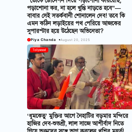
“তোকে ডোনেশন দিয়ে পড়াশোনা করিয়েছি,
পড়াশোনা কর, না হলে খুন্তি নাড়তে হবে”—
বাবার সেই সতর্কবানী শোনালেন দেব! তবে কি
এমন কঠিন লড়াইয়ের পথ পেরিয়ে আজকের
সুপারস্টার হয়ে উঠেছেন অভিনেতা?
Piya Chanda
August 20, 2025
Tollywood
‘ধূমকেতু’ মুক্তির আগে নৈহাটির বড়মার মন্দিরে
হাজির দেব-শুভশ্রী, লাল সাজে আশীর্বাদ নিতে
গিয়ে ভক্তদের সঙ্গে ভাগ করলেন খুশির মুহূর্ত!