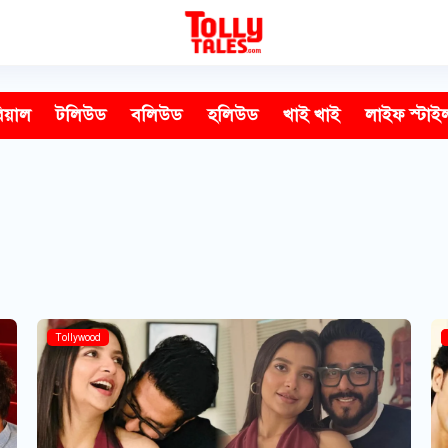
িয়াল
টলিউড
বলিউড
হলিউড
খাই খাই
লাইফ স্টাই
Tollywood