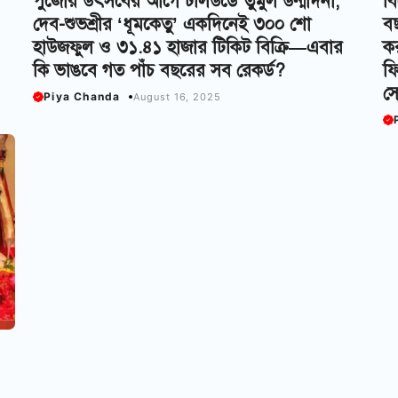
পুজোর উৎসবের আগে টলিউডে তুমুল উন্মাদনা,
বি
দেব-শুভশ্রীর ‘ধূমকেতু’ একদিনেই ৩০০ শো
বছ
হাউজফুল ও ৩১.৪১ হাজার টিকিট বিক্রি—এবার
কর
কি ভাঙবে গত পাঁচ বছরের সব রেকর্ড?
ফি
স
Piya Chanda
August 16, 2025