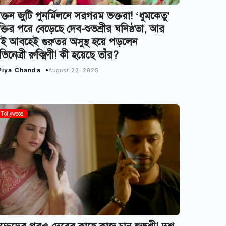
রাক্তন জুটি পুনর্মিলনে সরগরম ভক্তরা! ‘ধূমকেতু’
ক্তির পরে বেড়েছে দেব-শুভশ্রীর ঘনিষ্ঠতা, আর
ই আবহেই গুরুতর অসুস্থ হয়ে পড়লেন
িনেত্রী রুক্মিণী! কী হয়েছে তাঁর?
Piya Chanda
August 23, 2025
Tollywood