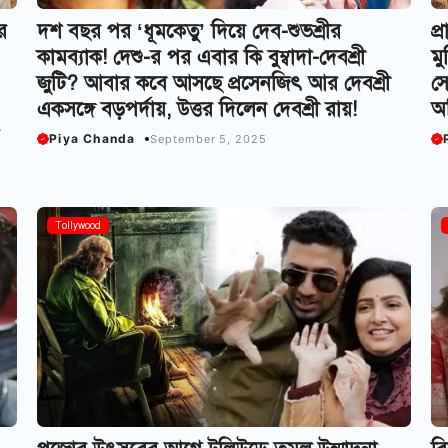
র
দশ বছর পর ‘ধূমকেতু’ দিয়ে দেব-শুভশ্রীর
প্
কামব্যাক! দেশু-র পর এবার কি বুম্বাদা-দেবশ্রী
মু
জুটি? আবার কবে আসছে প্রসেনজিৎ আর দেবশ্রী
সে
একসঙ্গে বড়পর্দায়, উত্তর দিলেন দেবশ্রী রায়!
অভ
Piya Chanda
September 5, 2025
Tollywood