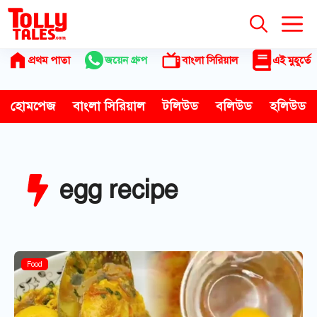
Skip
to
content
প্রথম পাতা
জয়েন গ্রুপ
বাংলা সিরিয়াল
এই মুহূর্তে
হোমপেজ
বাংলা সিরিয়াল
টলিউড
বলিউড
হলিউড
egg recipe
Food