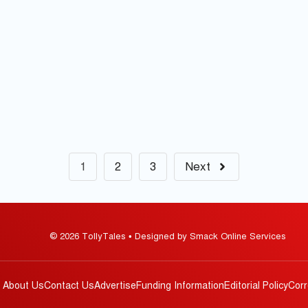
1
2
3
Next
© 2026 TollyTales • Designed by Smack Online Services
About Us
Contact Us
Advertise
Funding Information
Editorial Policy
Corr