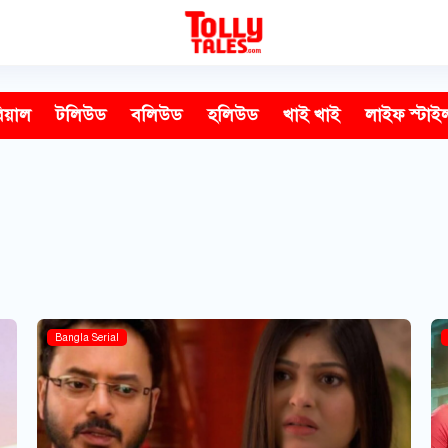
িয়াল
টলিউড
বলিউড
হলিউড
খাই খাই
লাইফ স্টাই
Bangla Serial