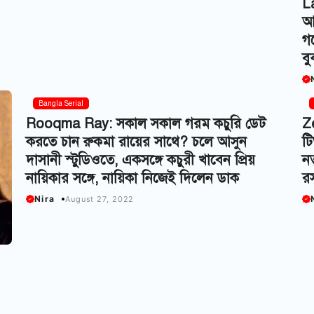
L
আস
গ
বু
Bangla Serial
Rooqma Ray: সকাল সকাল গরম কচুরি ডেট
Z
করতে চান রুকমা রায়ের সাথে? চলে আসুন
টি
দাসানী স্টুডিওতে, একসঙ্গে কচুরী খাবেন প্রিয়
নত
নায়িকার সঙ্গে, নায়িকা নিজেই দিলেন ডাক
রস
Nira
August 27, 2022