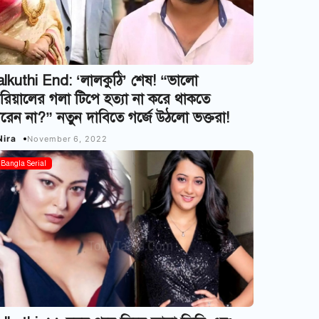
lkuthi End: ‘লালকুঠি’ শেষ! “ভালো
রিয়ালের গলা টিপে হত্যা না করে থাকতে
রেন না?” নতুন দাবিতে গর্জে উঠলো ভক্তরা!
Nira
November 6, 2022
Bangla Serial