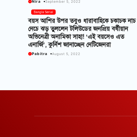
Nira
September 5, 2022
Bangla Serial
বয়স আশির উপর তবুও ধারাবাহিকে চকাচক নাচ
নেচে ঝড় তুললেন টলিউডের জনপ্রিয় বর্ষীয়ান
অভিনেত্রী অনামিকা সাহা! ‘এই বয়সেও এত
এনার্জি’, কুর্নিশ জানাচ্ছেন নেটিজেনরা
Pabitra
August 5, 2022