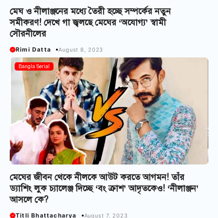
মেঘ ও নীলাঞ্জনের মধ্যে তৈরী হচ্ছে সম্পর্কের নতুন
সমীকরণ! দেখে গা জ্বলছে মেঘের ‘অযোগ্য’ স্বামী
সৌরনীলের
Rimi Datta
August 8, 2023
Bangla Serial
মেঘের জীবন থেকে নীলকে আউট করতে আগমন! তাঁর
ড্যাশিং লুক চ্যালেঞ্জ দিচ্ছে ‘বং ক্রাশ’ আদৃতকেও! ‘নীলাঞ্জন’
আসলে কে?
Titli Bhattacharya
August 7, 2023