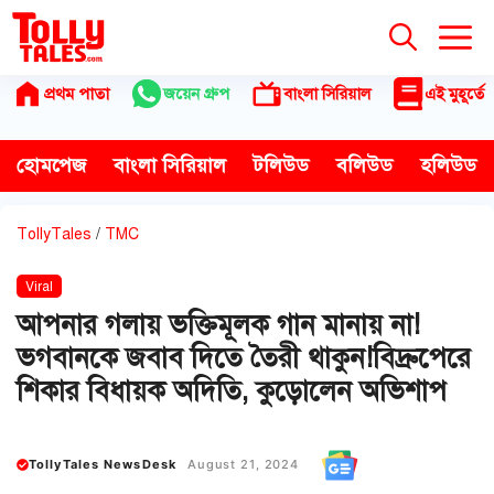
Skip
to
content
প্রথম পাতা
জয়েন গ্রুপ
বাংলা সিরিয়াল
এই মুহূর্তে
হোমপেজ
বাংলা সিরিয়াল
টলিউড
বলিউড
হলিউড
TollyTales
/
TMC
Viral
আপনার গলায় ভক্তিমূলক গান মানায় না!
ভগবানকে জবাব দিতে তৈরী থাকুন!বিদ্রুপেরে
শিকার বিধায়ক অদিতি, কুড়োলেন অভিশাপ
TollyTales NewsDesk
August 21, 2024