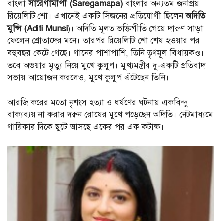
বাংলা
সারেগামাপা (Saregamapa)
বাংলার অন্যতম জনপ্রিয়
রিয়েলিটি শো। এখানেই একটি সিজনের প্রতিযোগী ছিলেন
অদিতি
মুন্সি (Aditi Munsi
)। অদিতি মূলত ভক্তিগীতি গেয়ে দারুণ সাড়া
ফেলেন শ্রোতাদের মনে। তারপর রিয়েলিটি শো শেষ হওয়ার পর
বহুবছর কেটে গেছে। গানের পাশাপাশি, তিনি তৃণমূল বিধায়কও।
তবে অভয়ার মৃত্যু নিয়ে মুখে কুলুপ। মুখ্যমন্ত্রীর দু-একটি প্রতিবাদ
সভায় আয়োজন করলেও, মুখে কুলুপ এঁটেছেন তিনি।
আরজি করের মতো নৃশংস হত্যা ও ধর্ষণের ঘটনায় একবিন্দু
বাক্যব্যয় না করার দরুন রোষের মুখে পড়েছেন অদিতি। নেটমাধ্যমে
গায়িকার দিকে ছুটে আসছে একের পর এক কটাক্ষ।