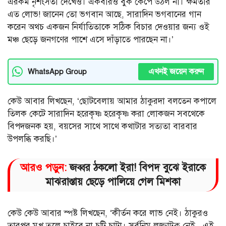
এরকম নৃশংসতা দেখেও। একবারও বুক কেঁপে উঠল না। ক্ষমতার
এত লোভ! জানেন তো ভগবান আছে, সারাদিন ভগবানের গান
করেন অথচ একজন নির্যাতিতাকে সঠিক বিচার দেওয়ার জন্য ওই
মঞ্চ ছেড়ে জনগণের পাশে এসে দাঁড়াতে পারছেন না।’
এখনই জয়েন করুন
WhatsApp Group
কেউ আবার লিখছেন, ‘ছোটবেলায় আমার ঠাকুরদা বলতেন কপালে
তিলক কেটে সারাদিন হরেকৃষ্ণ হরেকৃষ্ণ করা লোকজন সবথেকে
বিপদজনক হয়, বয়সের সাথে সাথে কথাটার সত্যতা বারবার
উপলব্ধি করছি।’
আরও পড়ুন:
জব্বর ঠকলো ইরা! বিপদ বুঝে ইরাকে
মাঝরাস্তায় ছেড়ে পালিয়ে গেল মিশকা
কেউ কেউ আবার স্পষ্ট লিখছেন, ‘কীর্তন করে লাভ নেই। ঠাকুরও
তারপর মুখ তুলে চাইবে না চটি চাটা। সর্বনিম্ন লজ্জাটুকু নেই , এই