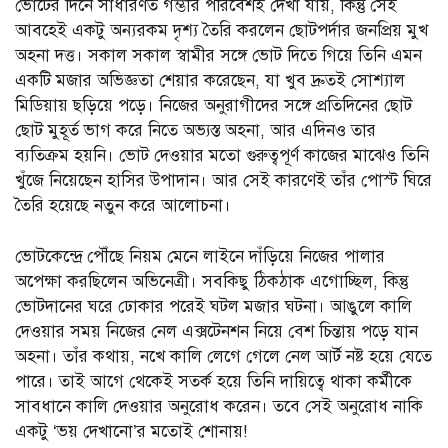
ভোটের দিনে সাধারণত গম্ভীর পরিবেশই দেখা যায়, কিন্তু সেই
আবহেই একটু অন্যরকম দৃশ্য তৈরি করলেন ছোটপর্দার জনপ্রিয় মুখ
অহনা দত্ত। সকাল সকাল স্বামীর সঙ্গে ভোট দিতে গিয়ে তিনি এমন
একটি মজার অভিজ্ঞতা শেয়ার করেছেন, যা খুব দ্রুতই সোশ্যাল
মিডিয়ায় ছড়িয়ে পড়ে। নিজের অনুরাগীদের সঙ্গে প্রতিদিনের ছোট
ছোট মুহূর্ত ভাগ করে নিতে অভ্যস্ত অহনা, আর এদিনও তার
ব্যতিক্রম হয়নি। ভোট দেওয়ার মতো গুরুত্বপূর্ণ কাজের মাঝেও তিনি
খুঁজে নিয়েছেন হাসির উপাদান। আর সেই কারণেই তাঁর পোস্ট ঘিরে
তৈরি হয়েছে নতুন করে আলোচনা।
ভোটকেন্দ্রে পৌঁছে নিয়ম মেনে লাইনে দাঁড়িয়ে নিজের পালার
অপেক্ষা করছিলেন অভিনেত্রী। সবকিছু ঠিকঠাক এগোচ্ছিল, কিন্তু
ভোটদানের ঘরে ঢোকার পরেই ঘটল মজার ঘটনা। আঙুলে কালি
দেওয়ার সময় নিজের নেল এক্সটেনশন নিয়ে বেশ চিন্তায় পড়ে যান
অহনা। তাঁর কথায়, নখে কালি লেগে গেলে নেল আর্ট নষ্ট হয়ে যেতে
পারে। তাই আগে থেকেই সতর্ক হয়ে তিনি দায়িত্বে থাকা কর্মীকে
সাবধানে কালি দেওয়ার অনুরোধ করেন। তবে সেই অনুরোধ নাকি
একটু ‘ভয় দেখানো’র মতোই শোনায়!