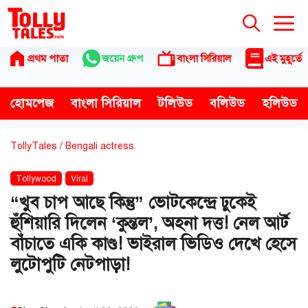
Skip
to
content
প্রথম পাতা
জয়েন গ্রুপ
বাংলা সিরিয়াল
এই মুহূর্তে
হোমপেজ
বাংলা সিরিয়াল
টলিউড
বলিউড
হলিউড
TollyTales
/
Bengali actress
Tollywood
Viral
“খুব চাপ আছে কিন্তু” ভোটকেন্দ্রে ঢুকেই
হুঁশিয়ারি দিলেন ‘কুন্তল’, অহনা দত্ত! নেল আর্ট
বাঁচাতে একি কাণ্ড! ভাইরাল ভিডিও দেখে হেসে
লুটোপুটি নেটপাড়া!