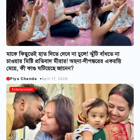
মাকে কিছুতেই হাত দিতে দেবে না চুলে! ঝুঁটি বাঁধতে না
চাওয়ার মিষ্টি প্রতিবাদ মীরার! অহনা-দীপঙ্করের একরত্তি
মেয়ে, কী কাণ্ড ঘটিয়েছে জানেন?
Piya Chanda
April 17, 2026
Entertainment