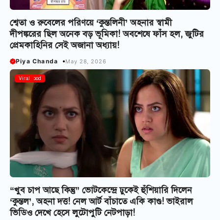
শ্বেতা ও রুবেলের পরিণয়ে ‘কুন্তলিনী’ অহনার স্বামী
দীপঙ্করের ছিল অনেক বড় ভূমিকা! অবশেষে ফাঁস হল, জুটির
প্রেমকাহিনির সেই অজানা অধ্যায়!
Piya Chanda
May 28, 2026
Tollywood
Viral
“খুব চাপ আছে কিন্তু” ভোটকেন্দ্রে ঢুকেই হুঁশিয়ারি দিলেন
‘কুন্তল’, অহনা দত্ত! নেল আর্ট বাঁচাতে একি কাণ্ড! ভাইরাল
ভিডিও দেখে হেসে লুটোপুটি নেটপাড়া!