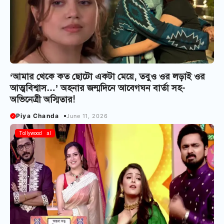
‘আমার থেকে কত ছোটো একটা মেয়ে, তবুও ওর লড়াই ওর
আত্মবিশ্বাস…’ অহনার জন্মদিনে আবেগঘন বার্তা সহ-
অভিনেত্রী অস্মিতার!
Piya Chanda
June 11, 2026
Bangla Serial
Tollywood