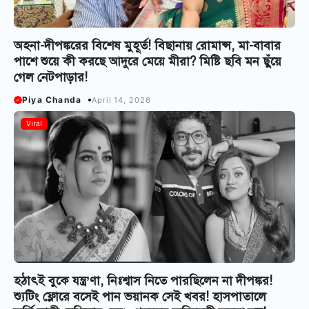
অহনা-দীপঙ্করের বিশেষ মুহূর্ত! বিছানায় রোমান্স, মা-বাবার
পাশে শুয়ে কী করছে আদুরে মেয়ে মীরা? মিষ্টি ছবি মন ছুঁয়ে
গেল নেটপাড়ার!
Piya Chanda
April 14, 2026
Viral
হঠাৎই বুকে যন্ত্র’ণা, নিঃশ্বাস নিতে পারছিলেন না দীপঙ্কর!
শ্যুটিং ফ্লোরে বসেই পান ভয়ানক সেই খবর! হাসপাতালে