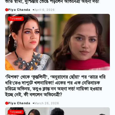
ভর্তি স্বামী, দুশ্চিন্তায় ভেঙে পড়লেন অভিনেত্রী অহনা দত্ত!
Piya Chanda
April 6, 2026
Tollywood
‘মিশকা’ থেকে ‘কুন্তলিনী’, ‘অনুরাগের ছোঁয়া’ পর ‘তারে ধরি
ধরি’তেও দাপুটে খলনায়িকা! একের পর এক নেতিবাচক
চরিত্রে অভিনয়, তবুও ক্লান্ত নন অহনা দত্ত! নায়িকা হওয়ার
ইচ্ছে নেই, কী বললেন অভিনেত্রী?
Piya Chanda
March 26, 2026
Tollywood