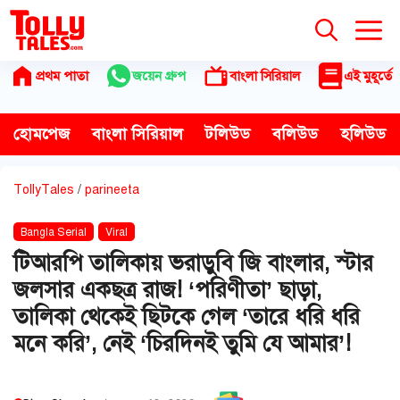
Skip
to
content
প্রথম পাতা
জয়েন গ্রুপ
বাংলা সিরিয়াল
এই মুহূর্তে
হোমপেজ
বাংলা সিরিয়াল
টলিউড
বলিউড
হলিউড
TollyTales
/
parineeta
Bangla Serial
Viral
টিআরপি তালিকায় ভরাডুবি জি বাংলার, স্টার
জলসার একছত্র রাজ! ‘পরিণীতা’ ছাড়া,
তালিকা থেকেই ছিটকে গেল ‘তারে ধরি ধরি
মনে করি’, নেই ‘চিরদিনই তুমি যে আমার’!