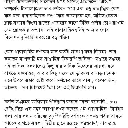
বাংলা টেলিভিশনের বিনোদন জগৎ মানেই প্রতিদিনের আবেগ,
সম্পর্কের টানাপোড়েন আর দর্শকের সঙ্গে এক অদ্ভুত আত্মিক যোগ।
ঘরে ঘরে ধারাবাহিকের গল্প নিয়ে আলোচনা হয়, অফিস ফেরত
ক্লান্ত সন্ধ্যায় কিংবা রাতের খাবারের আগে টিভির পর্দায় চোখ রাখাই
যেন রোজকার অভ্যাস। এই ধারাবাহিকগুলিই আজ বাংলার
বিনোদন দুনিয়ার সবচেয়ে বড় শক্তি।
কোন ধারাবাহিক দর্শকের মনে কতটা জায়গা করে নিয়েছে, তার
অন্যতম মাপকাঠি হল সাপ্তাহিক টিআরপি তালিকা। সপ্তাহে সপ্তাহে
এই তালিকা বদলালেও কিছু ধারাবাহিক নিজেদের জায়গা ধরে
রাখতে সক্ষম হয়, আবার কিছু গল্পে মোড় বদল বা নতুন চমক
এনে উপরে ওঠার চেষ্টা করে। দর্শকের ভালোবাসা, গল্পের টান,
অভিনয়—সব মিলিয়েই তৈরি হয় এই টিআরপি ছবি।
চলতি সপ্তাহের তালিকায় শীর্ষস্থানে রয়েছে ‘বিদ্যা ব্যানার্জি’, ৮.০
রেটিং নিয়ে এক নম্বর জায়গা দখল করেছে এই ধারাবাহিক। টানটান
গল্প আর প্রধান চরিত্রের দৃঢ় উপস্থিতি দর্শককে এখনও পর্দার সামনে
আটকে রাখতে সফল। দ্বিতীয় স্থানে রয়েছে ‘পরশুরাম’, যার প্রাপ্ত