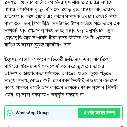
প্রসঙ্গত, ‘জোয়ার ভাঁটা’র কাহিনির মূল শক্তি তার চরিত্র নির্মাণে।
বাবার আকস্মিক মৃ’ত্যু, জীবনের মোড় ঘুরে যাওয়া আর তারপর
প্রতিশোধের পথে হাঁটার এই কঠিন মানসিক অবস্থার মধ্যেই নিশার
যাত্রা শুরু। অন্যদিকে উজি, পরিস্থিতির টানে জড়িয়ে পড়ে এমন এক
সম্পর্কে, যার পেছনে লুকিয়ে আছে গভীর দ্বন্দ্ব! ছদ্মপরিচয়, ভুল
বোঝাবুঝি আর সম্পর্কের টানাপড়েন মিলিয়ে গল্পটা একসঙ্গে
ব্যক্তিগত আবার চূড়ান্ত নাটকীয়ও বটে।
উল্লেখ্য, বাংলা সংস্করণে অভিনেত্রী শ্রুতি দাস এবং আরাত্রিকা
মাইতির অভিনয় এই গল্পকে জীবন্ত করে তুলেছে। তাঁদের
অভিনয়ের স্বাভাবিকতা দর্শকদের চরিত্রের ভেতরে ঢুকে পড়তে
সাহায্য করছে রোজ। সেই আবেগঘন দিকটাই ওড়িয়া সংস্করণেও
বজায় থাকবে বলেই মনে করছেন অনেকে। কারণ গল্পের ভিত্তিটা
এমন, যা ভাষা বদলালেও অনুভূতি বদলায় না।
এখনই জয়েন করুন
WhatsApp Group