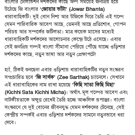
বাংলার টেলিভিশন দর্শকদের কাছে অল্প সময়েই জনপ্রিয় হয়ে
উঠেছে জি বাংলার
‘জোয়ার ভাঁটা’ (Jowar Bhanta)
ধারাবাহিকটি। দুই বোন নিশা আর উজিকে ঘিরে তৈরি এই গল্পে
যেমন পারিবারিক আবেগ আছে, তেমনই আছে প্রতিশোধ, গোপন
পরিচয় আর সম্পর্কের জটিলতা। মাত্র কয়েক মাসের মধ্যেই
ধারাবাহিকটি দর্শকদের আলোচনার কেন্দ্রে উঠে এসেছে। এবার
সেই জনপ্রিয় গল্পই বাংলা সীমানা পেরিয়ে পৌঁছে যাচ্ছে ওড়িশার
দর্শকদের কাছে, নতুন ভাষা আর নতুন প্রেক্ষাপটে!
হ্যাঁ, ঠিকই শুনছেন! এবার ওড়িশায় ধারাবাহিকটির নতুন সংস্করণ
সম্প্রচারিত হবে
‘জি সার্থক’ (Zee Sarthak)
চ্যানেলে। সেখানে
এই ধারাবাহিকের নাম রাখা হয়েছে
‘কিছি সাতা কিছি মিছা’
(Kichhi Sata Kichhi Micha)
। অর্থাৎ মূল গল্পের আবেগ এবং
নাটকীয়তাকে অক্ষুণ্ণ রেখেই তৈরি হচ্ছে আঞ্চলিক রূপান্তর। বাংলা
সংস্করণে যে দুই বোনের জীবনযুদ্ধ যেমন দর্শকদের টেনেছে, সেই
কেন্দ্রীয় সম্পর্কই এবার ওড়িশার দর্শকদের সামনে নতুনভাবে ধরা
দেবে।