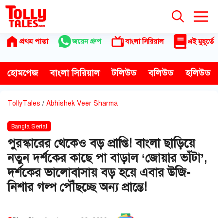
Skip
to
content
প্রথম পাতা
জয়েন গ্রুপ
বাংলা সিরিয়াল
এই মুহূর্তে
হোমপেজ
বাংলা সিরিয়াল
টলিউড
বলিউড
হলিউড
TollyTales
/
Abhishek Veer Sharma
Bangla Serial
পুরস্কারের থেকেও বড় প্রাপ্তি! বাংলা ছাড়িয়ে
নতুন দর্শকের কাছে পা বাড়াল ‘জোয়ার ভাঁটা’,
দর্শকের ভালোবাসায় বড় হয়ে এবার উজি-
নিশার গল্প পৌঁছচ্ছে অন্য প্রান্তে!