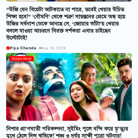
“উজি যেন বিয়েটা আটকাতে না পারে, তবেই খেয়ার উচিত
শিক্ষা হবে!” ‘বৌমণি’ থেকে শত্রু! সায়ন্তনের প্রেমে অন্ধ হয়ে
উজির সর্বনাশ ডেকে আনছে সে, ‘জোয়ার ভাঁটা’য় খেয়ার
বদলে যাওয়া আচরণে বিরক্ত দর্শকরা এবার চাইছেন
উল্টোটাই!
Piya Chanda
May 19, 2026
Bangla Serial
নিশার প্রা’ণঘাতী পরিকল্পনা, সুইমিং পুলে বন্দি করে মৃ’ত্যুর
মুখে ঠেলে দিল ঋষিকে! শঙ্খ ও দুর্যয় সাক্ষী পুরো ঘটনার!