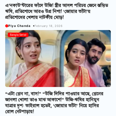
এ’নকাউ’ন্টারের ফাঁদে উজি! স্ত্রীর আসল পরিচয় জেনে স্তম্ভিত
ঋষি, প্রতিশোধে আরও উগ্র নিশা! ‘জোয়ার ভাঁটা’য়
প্রতিশোধের খেলায় নাটকীয় মোড়!
Piya Chanda
February 18, 2026
Bangla Serial
“এটা প্লেন না, বাস!” “উজি দিদির পাওয়ার আছে, প্লেনের
জানলা খোলা তাও মাঝ আকাশে!” উজি-ঋষির হানিমুন
যাত্রার দৃশ্য ভাইরাল হতেই, ‘জোয়ার ভাঁটা’ নিয়ে হাসির
রোল নেটপাড়ায়!