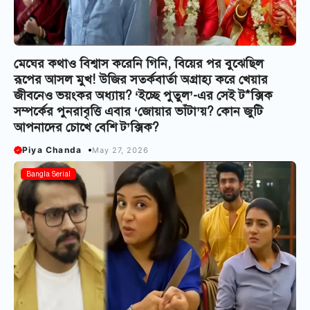
মেঘের কথাও বিশ্বাস করেনি গিনি, বিয়ের পর বুঝেছিল
রূপের আসল মুখ! উজির সতর্কবার্তা অগ্রাহ্য করে খেয়ার
জীবনেও ভয়ংকর অধ্যায়? ‘ইচ্ছে পুতুল’-এর সেই ট*ক্সিক
সম্পর্কের পুনরাবৃত্তি এবার ‘জোয়ার ভাঁটা’য়? কোন জুটি
আপনাদের চোখে বেশি ট’ক্সিক?
Piya Chanda
May 27, 2026
Bangla Serial