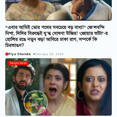
“এবার আমিই তোর পথের সবচেয়ে বড় বাধা!” জে’লবন্দি
নিশা, দিদির বিরুদ্ধেই যু’দ্ধ ঘোষণা উজির! ‘জোয়ার ভাঁটা’-য়
হোলির রঙে নতুন ঝড়! আবিরে ঢাকা রাগ, সম্পর্কে কি
চিরভাঙন?
Piya Chanda
February 28, 2026
Bangla Serial