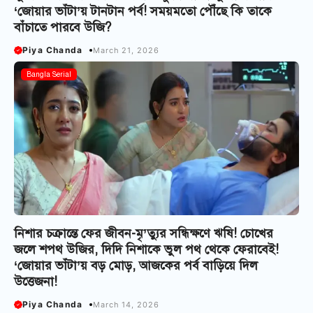
‘জোয়ার ভাঁটা’য় টানটান পর্ব! সময়মতো পৌঁছে কি তাকে
বাঁচাতে পারবে উজি?
Piya Chanda
March 21, 2026
Bangla Serial
নিশার চক্রান্তে ফের জীবন-মৃ’ত্যুর সন্ধিক্ষণে ঋষি! চোখের
জলে শপথ উজির, দিদি নিশাকে ভুল পথ থেকে ফেরাবেই!
‘জোয়ার ভাঁটা’য় বড় মোড়, আজকের পর্ব বাড়িয়ে দিল
উত্তেজনা!
Piya Chanda
March 14, 2026