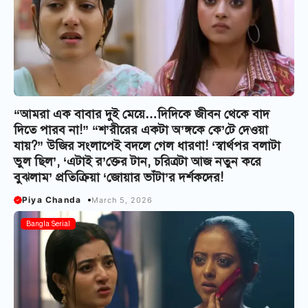
“আমরা এক বাবার দুই মেয়ে…দিদিকে জীবন থেকে বাদ
দিতে পারব না!” “শ’রীরের একটা অ’ঙ্গকে কে’টে দেওয়া
যায়?” উজির সংলাপেই বদলে গেল ধারণা! ‘স্বার্থপর বলাটা
ভুল ছিল’, ‘এটাই র’ক্তের টান, চরিত্রটা আজ নতুন করে
বুঝলাম’ প্রতিক্রিয়া ‘জোয়ার ভাঁটা’র দর্শকদের!
Piya Chanda
March 5, 2026
Bangla Serial