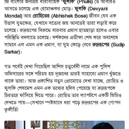
জি বাংলার জনপ্রিয় ধারাবাহিক
‘ফুলকি’ (Phulki)
তে আবারও
আসতে চলেছে এক রোমাঞ্চকর মোড়।
ফুলকি (Devyani
Mondal)
আর
রোহিতের (Abhishek Bose)
জীবন যেন এক
উত্তাল যুদ্ধক্ষেত্র, যেখানে সত্যের জয় আনতেই তারা লড়াই করে
চলেছে। রুদ্ররূপের বিরুদ্ধে বারবার প্রমাণ হাতছাড়া হলেও এবার
পরিস্থিতি বদলাতে চলেছে। দর্শকদের প্রতীক্ষা শেষ করে অবশেষে
সামনে এল এমন এক প্রমাণ, যা ঘুম কেড়ে নেবে
রুদ্ররূপের (Sudip
Sarkar)
।
গত পর্বেই দেখা গিয়েছিল আশিস চতুর্বেদী নামে এক পুলিশ
অফিসারের সঙ্গে পরিচয় হয় দুজনের তারই সাহায্যে প্রমাণ খুঁজতে
থাকে তারা। আজ প্রকাশিত নতুন প্রোমোতে দেখা যাচ্ছে, রোহিত ও
ফুলকি শেষমেশ এমন এক তথ্যের হদিস পেয়েছে যা রুদ্ররূপকে
চিরতরে ফাঁসিয়ে দিতে পারে। রোহিত তার ল্যাপটপে একটি ভিডিও
দেখতে পায়—সেখানে স্পষ্টভাবে ধরা পড়ে রুদ্ররূপের এক গোপন
কুকীর্তি!