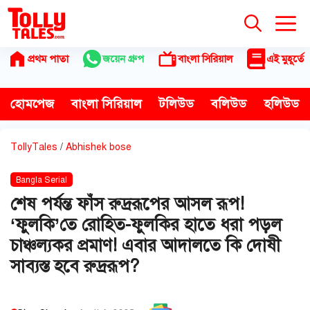
Skip
to
content
প্রথম পাতা
জয়েন গ্রুপ
বাংলা সিরিয়াল
এই মুহূর্তে
হোমপেজ
বাংলা সিরিয়াল
টলিউড
বলিউড
হলিউড
TollyTales
/
Abhishek bose
Bangla Serial
শেষ পর্যন্ত ফাঁস রুদ্ররূপের আসল রূপ!
‘ফুলকি’তে রোহিত-ফুলকির হাতে ধরা পড়ল
চাঞ্চল্যকর প্রমাণ! এবার আদালতে কি দোষী
সাব্যস্ত হবে রুদ্ররূপ?