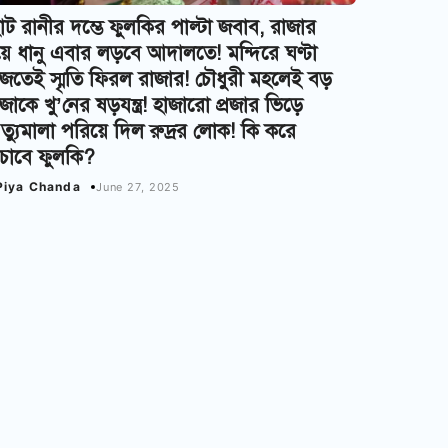
ট রানীর দম্ভে ফুলকির পাল্টা জবাব, রাজার
়ে ধানু এবার লড়বে আদালতে! মন্দিরে ঘণ্টা
জতেই স্মৃতি ফিরল রাজার! চৌধুরী মহলেই বড়
জাকে খু’নের ষড়যন্ত্র! হাজারো প্রজার ভিড়ে
’ত্যুমালা পরিয়ে দিল রুদ্রর লোক! কি করে
ঁচাবে ফুলকি?
Piya Chanda
June 27, 2025