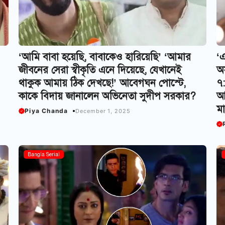
‘আমি বাবা হয়েছি, বাবাকেও হারিয়েছি’ ‘আমার
‘
জীবনের সেরা স্বীকৃতি এনে দিয়েছে, যেখানেই
অস
থাকুক আমায় ঠিক দেখছে!’ আবেগঘন পোস্টে,
৭:
কাকে বিদায় জানালেন অভিনেতা সুদীপ সরকার?
আর
মা
Piya Chanda
December 1, 2025
Bangla Serial