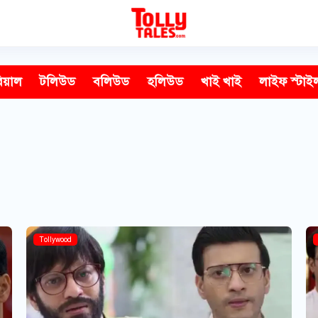
িয়াল
টলিউড
বলিউড
হলিউড
খাই খাই
লাইফ স্টাই
Tollywood