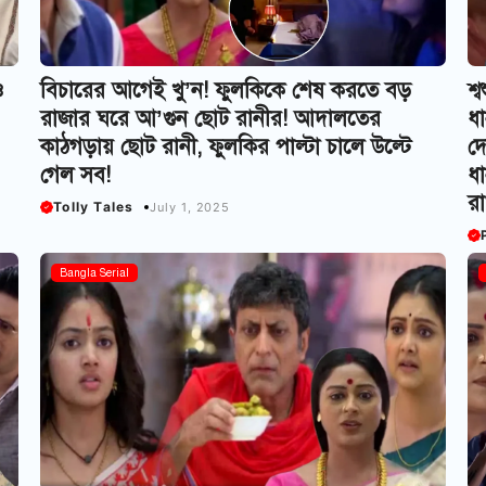
ও
বিচারের আগেই খু’ন! ফুলকিকে শেষ করতে বড়
শ্
রাজার ঘরে আ’গুন ছোট রানীর! আদালতের
ধা
কাঠগড়ায় ছোট রানী, ফুলকির পাল্টা চালে উল্টে
দ
গেল সব!
ধ
র
Tolly Tales
July 1, 2025
Bangla Serial