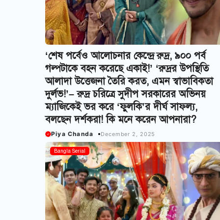
‘শেষ পর্বেও আলোচনার কেন্দ্রে রুদ্র, ৯০০ পর্ব
গল্পটাকে বহন করেছে একাই!’ ‘রুদ্রর উপস্থিতি
আলাদা উত্তেজনা তৈরি করত, এমন স্বাভাবিকতা
দুর্লভ!’– রুদ্র চরিত্রে সুদীপ সরকারের অভিনয়
ম্যাজিকেই ভর করে ‘ফুলকি’র দীর্ঘ সাফল্য,
বলছেন দর্শকরা! কি মনে করেন আপনারা?
Piya Chanda
December 2, 2025
Bangla Serial