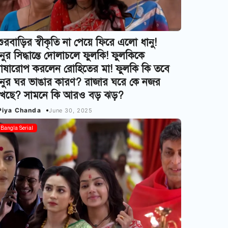
বশুরবাড়ির স্বীকৃতি না পেয়ে ফিরে এলো ধানু!
নুর সিদ্ধান্তে দোলাচলে ফুলকি! ফুলকিকে
োষারোপ করলেন রোহিতের মা! ফুলকি কি তবে
ানুর ঘর ভাঙার কারণ? রাজার ঘরে কে নজর
াখছে? সামনে কি আরও বড় ঝড়?
Piya Chanda
June 30, 2025
Bangla Serial