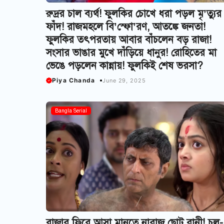
রুদ্রর চাল ব্যর্থ! ফুলকির চোখে ধরা পড়ল মৃ’ত্যুর
ফাঁদ! রাজমহলে বি’স্ফো’রণ, আতঙ্কে জনতা!
ফুলকির তৎপরতায় আবার বাঁচলেন বড় রাজা!
সংসার ভাঙার মুখে দাঁড়িয়ে ধানুর! রোহিতের মা
ভেঙে পড়লেন কান্নায়! ফুলকিই শেষ ভরসা?
Piya Chanda
June 29, 2025
Bangla Serial
রাজার ফিরে আসা মানতে নারাজ ছোট রানী! চুল-