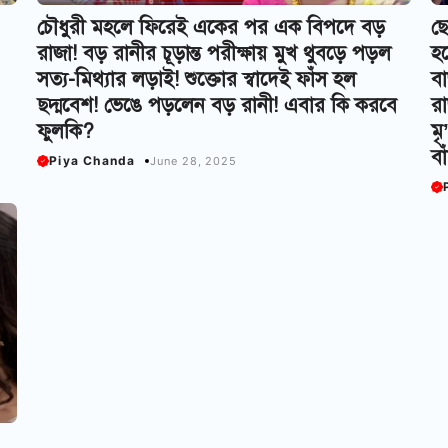
চৌধুরী মহলে ফিরেই একের পর এক বিপদে বড়
ছো
রাজা! বড় রানীর চূড়ান্ত পরীক্ষায় মুখ থুবড়ে পড়ল
হয
সত্য-মিথ্যার লড়াই! শুক্তোর স্বাদেই ফাঁস হল
বা
ছদ্মবেশ! ভেঙে পড়লেন বড় রানী! এবার কি করবে
রা
ফুলকি?
মৃ
বা
Piya Chanda
June 28, 2025