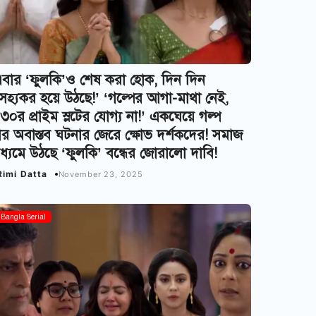
এবার ‘ফুলকি’ও শেষ করা হোক, দিন দিন
হ্যকর হয়ে উঠছে!’ ‘গল্পের আগা-মাথা নেই,
৩০র প্রাইম স্লটের যোগ্য না!’ একঘেয়ে গল্প
 অবাস্তব ঘটনার জেরে ক্ষোভ দর্শকদের! সমাজ
ধ্যমে উঠছে ‘ফুলকি’ বন্ধের জোরালো দাবি!
Rimi Datta
November 23, 2025
Bangla Serial