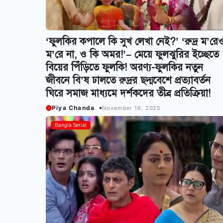
‘ফুলকির কপালে কি সুখ লেখা নেই?’ ‘রুদ্র ম’রে
ম’রে না, ও কি অমর!’– মেয়ে ফুলঝুরির ইচ্ছেতে
বিয়ের পিঁড়িতে ফুলকি! অরণ্য-ফুলকির নতুন
জীবনে বি’ষ ঢালতে রুদ্রর ছদ্মবেশে প্রত্যাবর্তন
ঘিরে সমাজ মাধ্যমে দর্শকদের তীব্র প্রতিক্রিয়া!
Piya Chanda
November 16, 2025
Bangla Serial