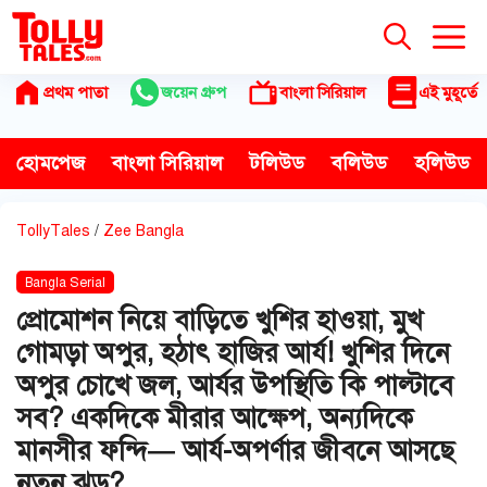
Skip
to
content
প্রথম পাতা
জয়েন গ্রুপ
বাংলা সিরিয়াল
এই মুহূর্তে
হোমপেজ
বাংলা সিরিয়াল
টলিউড
বলিউড
হলিউড
TollyTales
/
Zee Bangla
Bangla Serial
প্রোমোশন নিয়ে বাড়িতে খুশির হাওয়া, মুখ
গোমড়া অপুর, হঠাৎ হাজির আর্য! খুশির দিনে
অপুর চোখে জল, আর্যর উপস্থিতি কি পাল্টাবে
সব? একদিকে মীরার আক্ষেপ, অন্যদিকে
মানসীর ফন্দি— আর্য-অপর্ণার জীবনে আসছে
নতুন ঝড়?