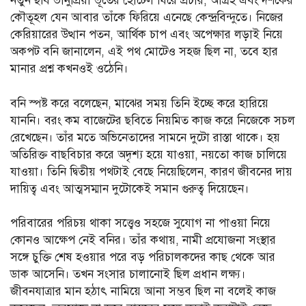
নতুন ছবি ভানুপ্রিয়া ভূতের হোটেল ঘিরে প্রচার, আগ্রহ এবং দর্শকের
কৌতূহল যেন আবার তাঁকে ফিরিয়ে এনেছে কেন্দ্রবিন্দুতে। নিজের
কেরিয়ারের উত্থান পতন, আর্থিক চাপ এবং অপেক্ষার লড়াই নিয়ে
অকপট বনি জানালেন, এই পথ মোটেও সহজ ছিল না, তবে হার
মানার প্রশ্ন কখনওই ওঠেনি।
বনি স্পষ্ট করে বলেছেন, মাঝের সময় তিনি ইচ্ছে করে হারিয়ে
যাননি। বরং কম বাজেটের ছবিতে নিয়মিত কাজ করে নিজেকে সচল
রেখেছেন। তাঁর মতে অভিনেতাদের সামনে দুটো রাস্তা থাকে। হয়
অতিরিক্ত বাছবিচার করে অদৃশ্য হয়ে যাওয়া, নয়তো কাজ চালিয়ে
যাওয়া। তিনি দ্বিতীয় পথটাই বেছে নিয়েছিলেন, কারণ জীবনের দায়
দায়িত্ব এবং আত্মসম্মান দুটোকেই সমান গুরুত্ব দিয়েছেন।
পরিবারের পরিচয় থাকা সত্ত্বেও সহজে সুযোগ না পাওয়া নিয়ে
কোনও আক্ষেপ নেই বনির। তাঁর কথায়, নামী প্রযোজনা সংস্থার
সঙ্গে চুক্তি শেষ হওয়ার পরে বড় পরিচালকদের কাছ থেকে আর
ডাক আসেনি। তখন সংসার চালানোই ছিল প্রধান লক্ষ্য।
জীবনযাত্রার মান হঠাৎ নামিয়ে আনা সম্ভব ছিল না বলেই কাজ