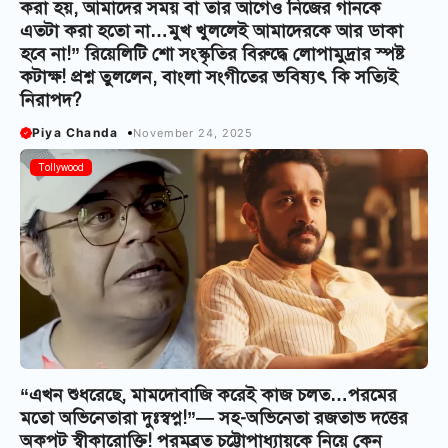
করা হয়, আমাদের সময় বা তার আগেও নিজের গানকে
এতটা করা হতো না…মুখ খুললেই আমাদেরকে আর ডাকা
হবে না!” রিয়েলিটি শো সংস্কৃতির বিরুদ্ধে লোপামুদ্রার স্পষ্ট
কটাক্ষ! প্রশ্ন তুললেন, বাংলা সংগীতের ভবিষ্যৎ কি সত্যিই
নিরাপদ?
Piya Chanda
November 24, 2025
Tollywood
“এখন শুধরেছে, মামদোবাজি করেই কাজ চলত…পরমের
মতো অভিনেতারা দুঃস্বপ্ন!”— সহ-অভিনেতা রজতাভ দত্তের
অকপট স্বীকারোক্তি! পরমব্রত চট্টোপাধ্যায়কে নিয়ে কেন