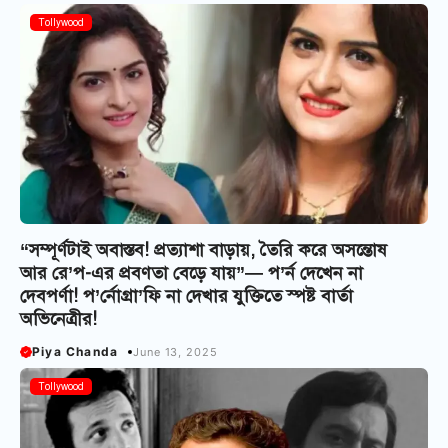
Tollywood
“সম্পূর্ণটাই অবাস্তব! প্রত্যাশা বাড়ায়, তৈরি করে অসন্তোষ
আর রে’প-এর প্রবণতা বেড়ে যায়”— প’র্ন দেখেন না
দেবপর্ণা! প’র্নোগ্রা’ফি না দেখার যুক্তিতে স্পষ্ট বার্তা
অভিনেত্রীর!
Piya Chanda
June 13, 2025
Tollywood