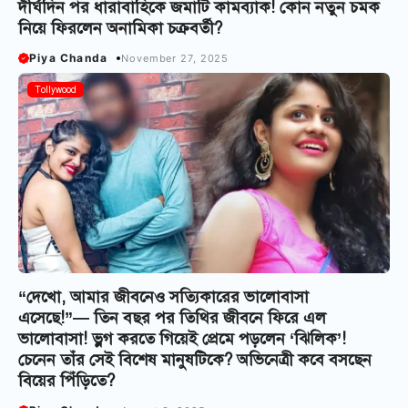
দীর্ঘদিন পর ধারাবাহিকে জমাটি কামব্যাক! কোন নতুন চমক
নিয়ে ফিরলেন অনামিকা চক্রবর্তী?
Piya Chanda
November 27, 2025
Tollywood
“দেখো, আমার জীবনেও সত্যিকারের ভালোবাসা
এসেছে!”— তিন বছর পর তিথির জীবনে ফিরে এল
ভালোবাসা! ভ্লগ করতে গিয়েই প্রেমে পড়লেন ‘ঝিলিক’!
চেনেন তাঁর সেই বিশেষ মানুষটিকে? অভিনেত্রী কবে বসছেন
বিয়ের পিঁড়িতে?