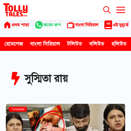
Skip
to
content
প্রথম পাতা
জয়েন গ্রুপ
বাংলা সিরিয়াল
এই মুহূর্তে
হোমপেজ
বাংলা সিরিয়াল
টলিউড
বলিউড
হলিউড
সুস্মিতা রায়
Tollywood