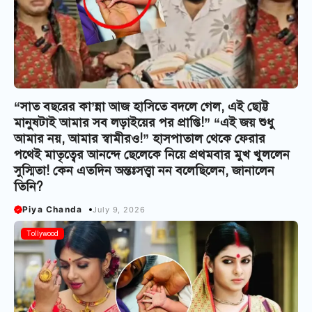
“সাত বছরের কা’ন্না আজ হাসিতে বদলে গেল, এই ছোট্ট
মানুষটাই আমার সব লড়াইয়ের পর প্রাপ্তি!” “এই জয় শুধু
আমার নয়, আমার স্বামীরও!” হাসপাতাল থেকে ফেরার
পথেই মাতৃত্বের আনন্দে ছেলেকে নিয়ে প্রথমবার মুখ খুললেন
সুস্মিতা! কেন এতদিন অন্তঃসত্ত্বা নন বলেছিলেন, জানালেন
তিনি?
Piya Chanda
July 9, 2026
Tollywood