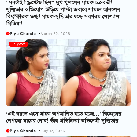
“সবটাই স্ক্রিপ্টেড ছিল” মুখ খুললেন সায়ক চক্রবর্তী!
সুস্মিতার অভিযোগ উড়িয়ে পাল্টা জবাবে সামনে আনলেন
বি’স্ফোরক তথ্য! সায়ক-সুস্মিতার দ্বন্দ্বে সরগরম সোশ্যাল
মিডিয়া!
Piya Chanda
March 20, 2026
Tollywood
‘এই বয়সে এসে মাকে অপমানিত হতে হচ্ছে…’ বিচ্ছেদের
নেপথ্যে মায়ের দোষ! তীব্র প্রতিক্রিয়া অভিনেত্রী সুস্মিতার
Piya Chanda
July 17, 2025