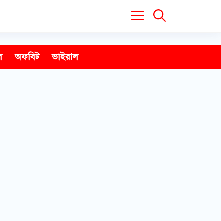
ল
অফবিট
ভাইরাল