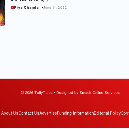
Piya Chanda
June 11, 2022
!
© 2026 TollyTales • Designed by Smack Online Services
About Us
Contact Us
Advertise
Funding Information
Editorial Policy
Corr