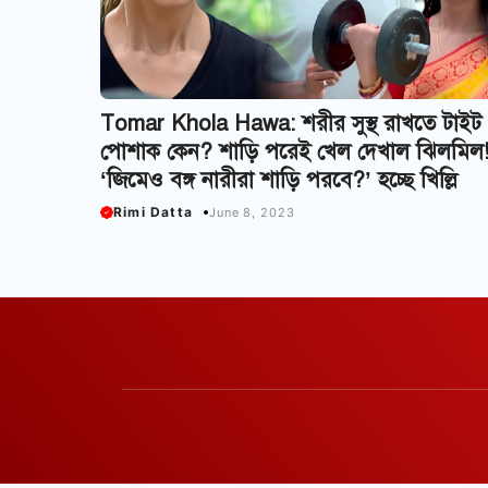
Tomar Khola Hawa: শরীর সুস্থ রাখতে টাইট
পোশাক কেন? শাড়ি পরেই খেল দেখাল ঝিলমিল
‘জিমেও বঙ্গ নারীরা শাড়ি পরবে?’ হচ্ছে খিল্লি
Rimi Datta
June 8, 2023