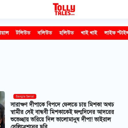
িয়াল
টলিউড
বলিউড
হলিউড
খাই খাই
লাইফ স্টাই
Bangla Serial
সারাক্ষণ দীপাকে বিপদে ফেলতে চায় মিশকা অথচ
স্বামীর সেই বান্ধবী মিশকাকেই জন্মদিনের আদরের
শুভেচ্ছায় ভরিয়ে দিল ভালোমানুষ দীপা! ভাইরাল
সেলিব্রেশনের ছবি