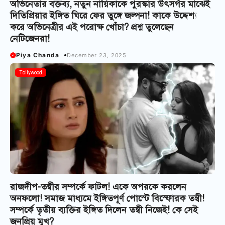
অভিনেতার বক্তব্য, নতুন নায়িকাকে পুরস্কার উৎসর্গর মাঝেই
দিতিপ্রিয়ার ইঙ্গিত ঘিরে ফের তুঙ্গে জল্পনা! কাকে উদ্দেশ্য
করে অভিনেত্রীর এই পরোক্ষ খোঁচা? প্রশ্ন তুলেছেন
নেটিজেনরা!
Piya Chanda
December 23, 2025
Tollywood
রাজদীপ-তন্বীর সম্পর্কে ফাটল! একে অপরকে করলেন
অনফলো! সমাজ মাধ্যমে ইঙ্গিতপূর্ণ পোস্টে বিস্ফোরক তন্বী!
সম্পর্কে তৃতীয় ব্যক্তির ইঙ্গিত দিলেন তন্বী নিজেই! কে সেই
জনপ্রিয় মুখ?