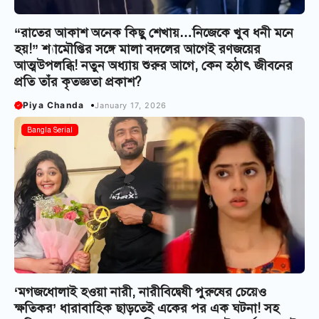
“রাতের আকাশ অনেক কিছু শেখায়…নিজেকে খুব ধনী মনে
হয়!” শ্যামৌপ্তির সঙ্গে মালা বদলের আগেই রণজয়ের
আত্মউপলব্ধি! নতুন অধ্যায় শুরুর আগে, কেন হঠাৎ জীবনের
প্রতি তাঁর কৃতজ্ঞতা প্রকাশ?
Piya Chanda
January 17, 2026
Bangla Serial
‘মগজধোলাই হ‌ওয়া নারী, নারীবিদ্বেষী পুরুষের চেয়েও
ক্ষতিকর’ ধারাবাহিক ছাড়তেই একের পর এক ঘটনা! সহ