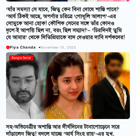
‘যাঁর সমস্যা সে যাবে, জিতু কেন বিনা দোষে শাস্তি পাবে!’
‘আর্য ঠিকই আছে, অপর্ণার চরিত্রে ‘গোধূলি আলাপ’-এর
সোমুকে আনা হোক! কৌশিক সেনের সঙ্গে তাঁর কোনও
দৃশ্যেই আপত্তি ছিল না, বরং ছিল সম্মান!’– ‘চিরদিনই তুমি
যে আমার’ থেকে দিতিপ্রিয়াকে বাদ দেওয়ার দাবি দর্শকদের!
Piya Chanda
November 15, 2025
Bangla Serial
সহ-অভিনেত্রীর অশান্তি আর দীর্ঘদিনের টানাপোড়েনে সরে
দাঁড়ালেন জিতু! বদলে যাচ্ছে ‘আর্য সিংহ রায়’-এর মুখ,