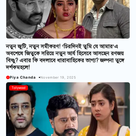
নতুন জুটি, নতুন সমীকরণ! ‘চিরদিনই তুমি যে আমার’এ
অবশেষে জিতুকে সরিয়ে নতুন আর্য হিসেবে আসছেন রণজয়
বিষ্ণু? এবার কি বদলাবে ধারাবাহিকের ভাগ্য? জল্পনা তুঙ্গে
দর্শকমহলে!
Piya Chanda
November 19, 2025
Tollywood