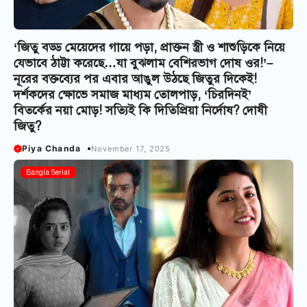
‘জিতু বড্ড মেয়েদের গায়ে পড়া, প্রাক্তন স্ত্রী ও শাশুড়িকে নিয়ে
যেভাবে ঠাট্টা করেছে…যা বুঝলাম বেশিরভাগ দোষ ওর!’–
নূরের বক্তব্যের পর এবার আঙুল উঠছে জিতুর দিকেই!
দর্শকদের ক্ষোভে সমাজ মাধ্যম তোলপাড়, ‘চিরদিনই’
বিতর্কের নয়া মোড়! সত্যিই কি দিতিপ্রিয়া নির্দোষ? দোষী
জিতু?
Piya Chanda
November 17, 2025
Bangla Serial