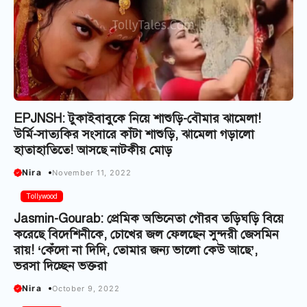
EPJNSH: টুকাইবাবুকে নিয়ে শাশুড়ি-বৌমার ঝামেলা!
উর্মি-সাত্যকির সংসারে কাঁটা শাশুড়ি, ঝামেলা গড়ালো
হাতাহাতিতে! আসছে নাটকীয় মোড়
Nira
November 11, 2022
Tollywood
Jasmin-Gourab: প্রেমিক অভিনেতা গৌরব তড়িঘড়ি বিয়ে
করেছে বিদেশিনীকে, চোখের জল ফেলছেন সুন্দরী জেসমিন
রায়! ‘কেঁদো না দিদি, তোমার জন্য ভালো কেউ আছে’,
ভরসা দিচ্ছেন ভক্তরা
Nira
October 9, 2022