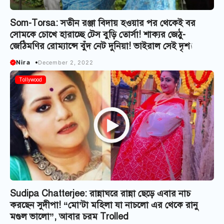
Som-Torsa: সতীন রঞ্জা বিদায় হওয়ার পর থেকেই বর
সোমকে চোখে হারাচ্ছে টেস বুড়ি তোর্সা! শাক্যর জেঠু-
জেঠিমণির রোম্যান্সে বুঁদ নেট দুনিয়া! ভাইরাল সেই দৃশ্য
Nira
December 2, 2022
Tollywood
Sudipa Chatterjee: রান্নাঘরে রান্না ছেড়ে এবার নাচ
করছেন সুদীপা! “মো’টা মহিলা যা নাচলো এর থেকে রানু
মণ্ডল ভালো”, আবার চরম Trolled