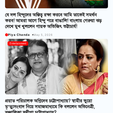
যে দল হিন্দুদের অস্তিত্ব রক্ষা করবে আমি তাকেই সমর্থন
করব! আমরা আগে হিন্দু পরে বাঙালি! বাংলায় গেরুয়া ঝড়
দেখে মুখ খুললেন গায়ক অভিজিৎ ভট্টাচার্য!
Piya Chanda
May 5, 2026
Entertainment
প্রয়াত পরিচালক অগ্নিদেব চট্টোপাধ্যায়? স্বামীর ভুয়ো
মৃ’ত্যুসংবাদ নিয়ে সমাজমাধ্যমে কি বললেন অভিনেত্রী,
সঞ্চালিকা সুদীপা চট্টোপাধ্যায়?