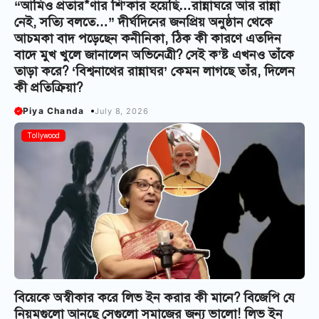
“আমিও প্রতার*ণার শি’কার হয়েছি…রান্নাঘরে আর রান্না
নেই, সত্যি বলতে…” দীর্ঘদিনের জনপ্রিয় অনুষ্ঠান থেকে
আচমকা বাদ পড়েছেন কনীনিকা, ঠিক কী কারণে এতদিন
বাদে মুখ খুলে জানালেন অভিনেত্রী? সেই ক’ষ্ট এখনও তাঁকে
তাড়া করে? ‘বিশ্বনাথের রান্নাঘর’ কেমন লাগছে তাঁর, দিলেন
কী প্রতিক্রিয়া?
Piya Chanda
July 8, 2026
Tollywood
বিয়েকে অস্বীকার করে লিভ ইন করার কী মানে? বিজেপি যে
নিয়মগুলো আনছে সেগুলো সমাজের জন্য ভালো! লিভ ইন