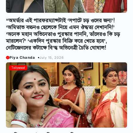
“অমর্ত্যর এই পারফরম্যান্সটাই ‘সপাটে চড় ওদের জন্য’!
‘অমিতাভ বচ্চনও ছেলেকে নিয়ে এমন ঔদ্ধত্য দেখাননি!’
‘অনেক মহান অভিনেতাও পুরস্কার পাননি, তাঁদেরও কি চড়
মারলেন?’ ‘একদিন পুরস্কার বিক্রি করে খেতে হবে’,
নেটিজেনদের কটাক্ষে বি’দ্ধ অভিনেত্রী চৈতি ঘোষাল!
Piya Chanda
July 15, 2026
Tollywood