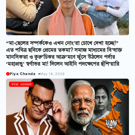
“মা-ছেলের সম্পর্ককেও এখন নোং’রা চোখে দেখা হচ্ছে!”
এত পবিত্র ছবিকে প্রেমের তকমা? সমাজ মাধ্যমের বি’ষাক্ত
মানসিকতা ও কুরু’চিকর আক্র’মণে ফুঁসে উঠলেন পর্দার
‘মহাপ্রভু’ স্বর্ণাভর মা! দিলেন আইনি পদক্ষেপের হুঁশি’য়ারি
Piya Chanda
May 14, 2026
Entertainment
Viral