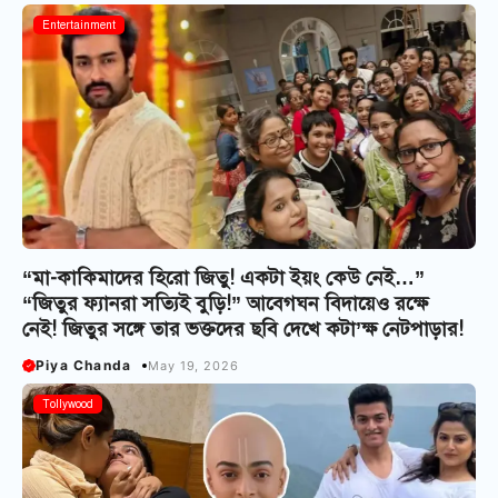
Entertainment
“মা-কাকিমাদের হিরো জিতু! একটা ইয়ং কেউ নেই…”
“জিতুর ফ্যানরা সত্যিই বুড়ি!” আবেগঘন বিদায়েও রক্ষে
নেই! জিতুর সঙ্গে তার ভক্তদের ছবি দেখে কটা’ক্ষ নেটপাড়ার!
Piya Chanda
May 19, 2026
Tollywood