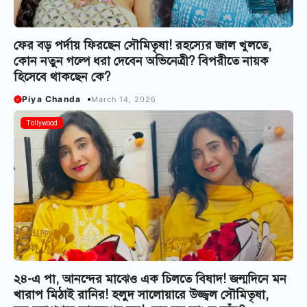
ফের বড় পর্দায় ফিরছেন সৌমিতৃষা! রহস্যের জাল খুলতে,
কোন নতুন গল্পে ধরা দেবেন অভিনেত্রী? বিপরীতে নায়ক
হিসেবে থাকছেন কে?
Piya Chanda
March 14, 2026
Tollywood
২৪-এ পা, আনন্দের মাঝেও এক চিলতে বিষাদ! জন্মদিনে মন
খারাপ মিঠাই রানির! হলুদ সালোয়ারে উজ্জ্বল সৌমিতৃষা,