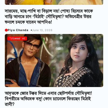
সারমেয়, মাছ-পাখি বা বিড়াল নয়! পোষ্য হিসেবে কাকে
বাড়ি আনতে চান ‘মিঠাই’ সৌমিতৃষা? অভিনেত্রীর উত্তর
শুনলে চমকে যাবেন আপনিও!
Piya Chanda
June 13, 2026
Entertainment
Tollywood
আদৃতকে জোর টক্কর দিতে এবার ছোটপর্দায় সৌমিতৃষা!
বিপরীতে অভিষেক বসু! কোন চ্যানেলে ফিরছেন মিঠাই
রানী?