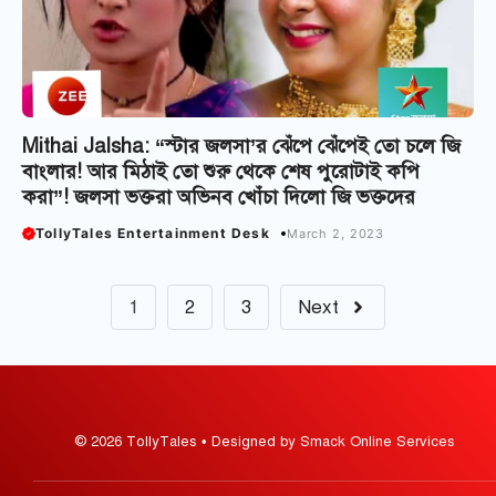
Mithai Jalsha: “স্টার জলসা’র‌ ঝেঁপে ঝেঁপেই তো চলে জি
বাংলার! আর মিঠাই তো শুরু থেকে শেষ পুরোটাই কপি
করা”! জলসা ভক্তরা অভিনব খোঁচা দিলো জি ভক্তদের
TollyTales Entertainment Desk
March 2, 2023
1
2
3
Next
© 2026 TollyTales • Designed by Smack Online Services