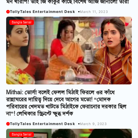
মন খারাপ! তাই জি কাকুর কাছে বিশেষ আর্জি জানালো তারা
TollyTales Entertainment Desk
March 11, 2023
Bangla Serial
Mithai: তোর্সা বলেই ফেলল মিঠাই ফিরলে ওর কাঁধে
রান্নাঘরের দায়িত্ব দিয়ে দেবে আগের মতো! “মোদক
পরিবারের খেদমত খাটতে মিঠাইকে ফেরানোর দরকার ছিল
না”! লেখিকার স্ক্রিপ্টে ক্ষুব্ধ দর্শক
TollyTales Entertainment Desk
March 9, 2023
Bangla Serial