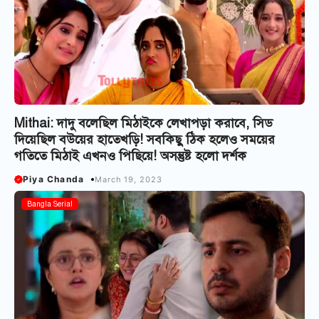
Mithai: দাদু বলেছিল মিঠাইকে লেখাপড়া করাবে, সিড
দিয়েছিল বউয়ের হাতেখড়ি! সবকিছু ঠিক হলেও সময়ের
গতিতে মিঠাই এখনও পিছিয়ে! অসন্তুষ্ট হলো দর্শক
Piya Chanda
March 19, 2023
Bangla Serial