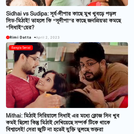
Sidhai vs Sudipa: সূর্য-দীপার কাছে মুখ থুবড়ে পড়ল
সিড-মিঠাই! তাহলে কি “সূদীপা”র কাছে জনপ্রিয়তা কমছে
“সিধাই”য়ের?
Rimi Datta
April 2, 2023
Bangla Serial
Mithai: মিঠাই সিরিয়ালে সিধাই এর মধ্যে ক্লোজ সিন খুব
কমই ছিলো কিন্তু মিঠাই দেখিয়েছে সম্পর্ক টিকে থাকে
বিশ্বাসেই! সেরা জুটি না হতেই যুক্তি তুলছে ভক্তরা