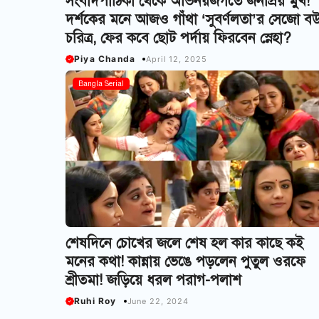
সংবাদপাঠিকা থেকে অভিনয়জগতে জনপ্রিয় মুখ!
দর্শকের মনে আজও গাঁথা ‘সুবর্ণলতা’র সেজো ব
চরিত্র, ফের কবে ছোট পর্দায় ফিরবেন স্নেহা?
Piya Chanda
April 12, 2025
Bangla Serial
শেষদিনে চোখের জলে শেষ হল কার কাছে কই
মনের কথা! কান্নায় ভেঙে পড়লেন পুতুল ওরফে
শ্রীতমা! জড়িয়ে ধরল পরাগ-পলাশ
Ruhi Roy
June 22, 2024