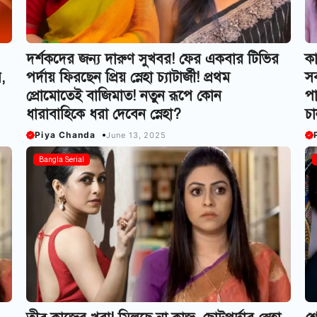
দর্শকদের জন্য দারুণ সুখবর! ফের একবার টিভির
কা
র,
পর্দায় ফিরছেন প্রিয় স্নেহা চ্যাটার্জী! প্রথম
সব
প্রোমোতেই বাজিমাত! নতুন রূপে কোন
পা
ধারাবাহিকে ধরা দেবেন স্নেহা?
চা
Piya Chanda
June 13, 2025
Bangla Serial