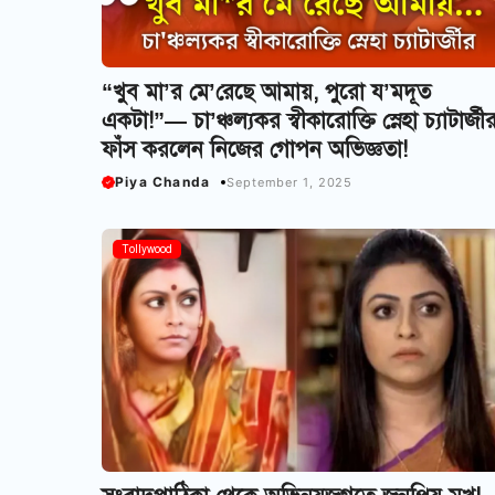
“খুব মা’র মে’রেছে আমায়, পুরো য’মদূত
একটা!”— চা’ঞ্চল্যকর স্বীকারোক্তি স্নেহা চ্যাটার্জী
ফাঁস করলেন নিজের গোপন অভিজ্ঞতা!
Piya Chanda
September 1, 2025
Tollywood