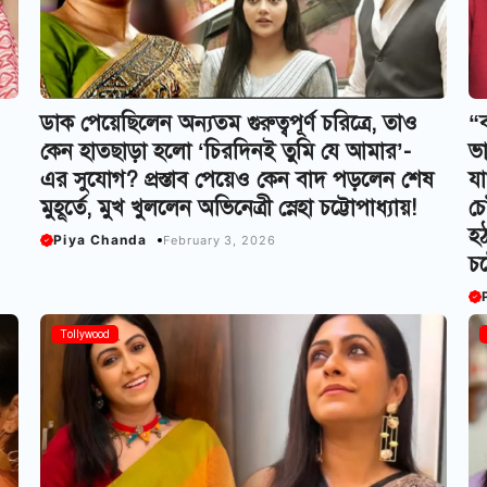
ডাক পেয়েছিলেন অন্যতম গুরুত্বপূর্ণ চরিত্রে, তাও
“ব
কেন হাতছাড়া হলো ‘চিরদিনই তুমি যে আমার’-
ভা
এর সুযোগ? প্রস্তাব পেয়েও কেন বাদ পড়লেন শেষ
যা
মুহূর্তে, মুখ খুললেন অভিনেত্রী স্নেহা চট্টোপাধ্যায়!
চে
হঠ
Piya Chanda
February 3, 2026
চট
Tollywood