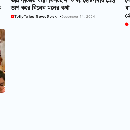
তীব্র কাজের খরা! মিলছে না কাজ, ছোটপর্দার স্নেহা
শে
উ
ভাগ করে নিলেন মনের কথা
ধা
স্
TollyTales NewsDesk
December 14, 2024