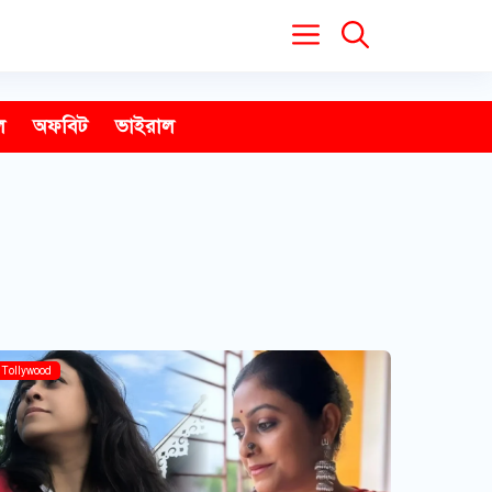
ল
অফবিট
ভাইরাল
Tollywood