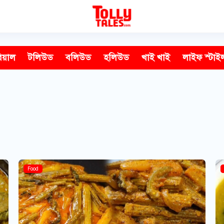
িয়াল
টলিউড
বলিউড
হলিউড
খাই খাই
লাইফ স্টাই
Food