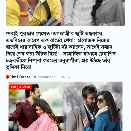
‘সবাই পুরস্কার পেলেও ‘জগদ্ধাত্রী’র জুটি অন্ধকারে,
এতদিনের আবেগ এক রাতেই শেষ!’ ‘প্রযোজক নিজের
হাতেই ধারাবাহিক ও জুটিটা নষ্ট করলেন, আগেই সম্মান
নিয়ে শেষ করা উচিত ছিল!’– সামাজিক মাধ্যমে স্নেহাশিস
চক্রবর্তীকে নিশানা করছেন অনুরাগীরা, প্রশ্ন উঠছে তাঁর
ভূমিকা নিয়ে!
Rimi Datta
November 23, 2025
Bangla Serial