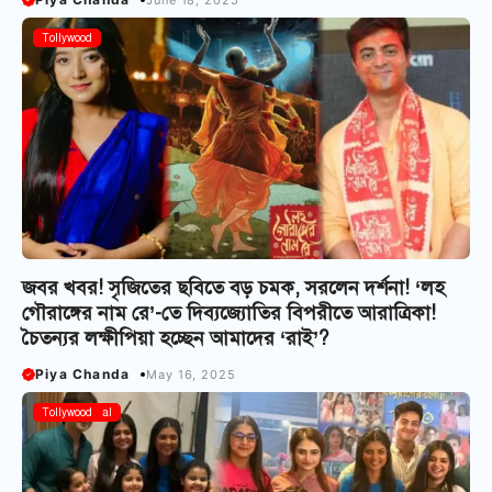
Tollywood
জবর খবর! সৃজিতের ছবিতে বড় চমক, সরলেন দর্শনা! ‘লহ
গৌরাঙ্গের নাম রে’-তে দিব্যজ্যোতির বিপরীতে আরাত্রিকা!
চৈতন্যর লক্ষীপিয়া হচ্ছেন আমাদের ‘রাই’?
Piya Chanda
May 16, 2025
Bangla Serial
Tollywood