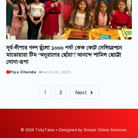
সূর্য-দীপার গল্প ছুঁলো ১০০০ পর্ব! কেক কেটে সেলিব্রেশনে
মাতোয়ারা টিম ‘অনুরাগের ছোঁয়া’! আনন্দে শামিল ছোট্টো
সোনা-রূপা
Piya Chanda
March 26, 2025
1
2
Next
© 2026 TollyTales • Designed by Smack Online Services