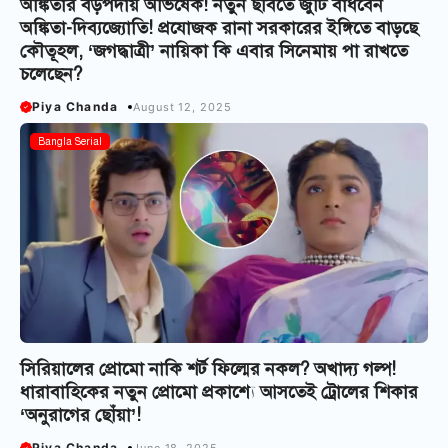
অঙ্কিতার বড়পর্দায় অভিষেক! নতুন ছবিতে জুটি বাঁধবেন
অঙ্কিতা-দিব্যজ্যোতি! প্রযোজক রানা সরকারের ইঙ্গিতে বাড়ছে
কৌতূহল, ‘জগদ্ধাত্রী’ নায়িকা কি এবার সিনেমায় পা রাখতে
চলেছেন?
Piya Chanda
August 12, 2025
Bangla Serial
সিরিয়ালের প্রোমো নাকি শর্ট ফিল্মের নকল? অখাদ্য গল্প!
ধারাবাহিকের নতুন প্রোমো প্রকাশ্যে আসতেই ট্রোলের শিকার
‘অনুরাগের ছোঁয়া’!
Piya Chanda
June 18, 2025