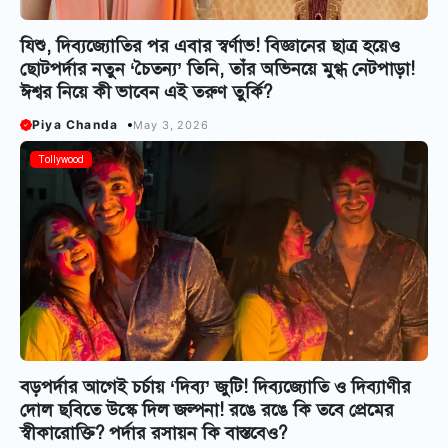
যিশু, দিব্যজ্যোতির পর এবার স্বর্ণাভ! বিজ্ঞানের ছাত্র হয়েও
ছোটপর্দার নতুন ‘চৈতন্য’ তিনি, তাঁর অভিনয়ে মুগ্ধ নেটপাড়া!
ঈশ্বর নিয়ে কী ভাবেন এই তরুণ তুর্কি?
Piya Chanda
May 3, 2026
Tollywood
বড়পর্দার আগেই চর্চায় ‘দিব্য’ জুটি! দিব্যজ্যোতি ও দিব্যাণীর
দোল ছবিতে উস্কে দিল জল্পনা! রঙে রঙে কি তবে প্রেমের
স্বীকারোক্তি? পর্দার রসায়ন কি বাস্তবেও?