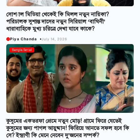
সোশ্যাল মিডিয়া থেকেই কি মিলল নতুন নায়িকা?
পরিচালক সুশান্ত দাসের নতুন সিরিয়াল ‘বাঘিনী’
ধারাবাহিকে মুখ্য চরিত্রে দেখা যাবে কাকে?
Piya Chanda
July 14, 2026
Bangla Serial
কুসুমের একতরফা প্রেমে নতুন মোড়! গ্রামে ফিরে যেতেই
কুসুমের জন্য পাগল আয়ুষ্মান! ফিরিয়ে আনতে সফল হবে কি
সে? ইন্দ্রাণী কি মেনে নেবেন দু’জনের সম্পর্ক?