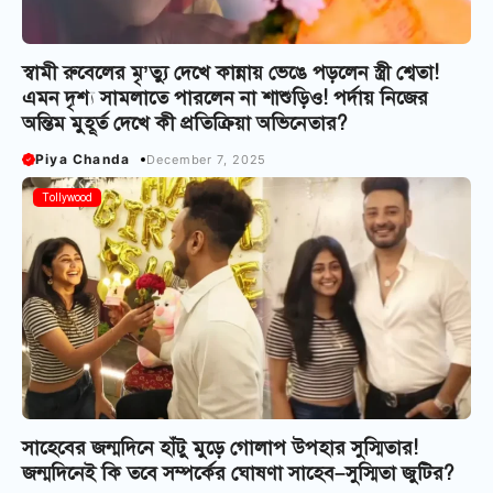
স্বামী রুবেলের মৃ’ত্যু দেখে কান্নায় ভেঙে পড়লেন স্ত্রী শ্বেতা!
এমন দৃশ্য সামলাতে পারলেন না শাশুড়িও! পর্দায় নিজের
অন্তিম মুহূর্ত দেখে কী প্রতিক্রিয়া অভিনেতার?
Piya Chanda
December 7, 2025
Tollywood
সাহেবের জন্মদিনে হাঁটু মুড়ে গোলাপ উপহার সুস্মিতার!
জন্মদিনেই কি তবে সম্পর্কের ঘোষণা সাহেব–সুস্মিতা জুটির?