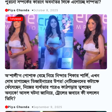
পুরনো সম্পর্কের কারণে অবনতির দিকে এগোচ্ছে দাম্পত্য?
Piya Chanda
October 8, 2025
Tollywood
অ’শালী’ন পোশাক বেছে নিয়ে নিন্দার শিকার শার্লি, এখন
দোষ চাপাচ্ছেন ডিজাইনারের উপর! নেটিজেনদের কটাক্ষে
ফেঁসেছেন, নিজের ব্যর্থতার পরেও কাঠগড়ায় তুলছেন
অন্যকে! আসল ঘটনা জানিয়ে, ট্রোলের জবাবে কী বললেন
তিনি?
Piya Chanda
September 9, 2025