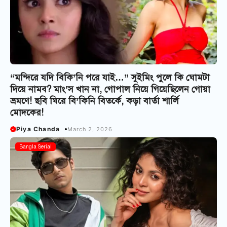
“মন্দিরে যদি বিকি’নি পরে যাই…” সুইমিং পুলে কি ঘোমটা
দিয়ে নামব? মাং’স খান না, গোপাল নিয়ে গিয়েছিলেন গোয়া
ভ্রমণে! ছবি ঘিরে বি’কিনি বিতর্কে, কড়া বার্তা শার্লি
মোদকের!
Piya Chanda
March 2, 2026
Bangla Serial