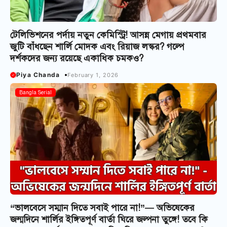
টেলিভিশনের পর্দায় নতুন কেমিস্ট্রি! আসন্ন মেগায় প্রথমবার
জুটি বাঁধছেন শার্লি মোদক এবং রিয়াজ লস্কর? গল্পে
দর্শকদের জন্য রয়েছে একাধিক চমকও?
Piya Chanda
February 1, 2026
Bangla Serial
“ভালবেসে সম্মান দিতে সবাই পারে না!”— অভিষেকের
জন্মদিনে শার্লির ইঙ্গিতপূর্ণ বার্তা ঘিরে জল্পনা তুঙ্গে! তবে কি