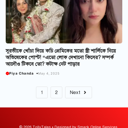
সুরভীকে খোঁচা দিয়ে কচি প্রেমিকের মতো স্ত্রী শার্লিকে নিয়ে
অভিষেকের পোস্ট! “এতো লোক দেখানো কিসের? সম্পর্ক
আদৌও টিকবে তো? কটাক্ষ নেট পাড়ার
Piya Chanda
May 4, 2025
1
2
Next
© 2026 TollyTales • Designed by Smack Online Services