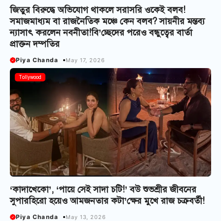
জিতুর বিরুদ্ধে অভিযোগ থাকলে সরাসরি ওকেই বলব!
সমাজমাধ্যম বা রাজনৈতিক মঞ্চে কেন বলব? সায়নীর মন্তব্য
ন্যাসাৎ করলেন নবনীতা!বি’চ্ছেদের পরেও বন্ধুত্বের বার্তা
প্রাক্তন দম্পতির
Piya Chanda
May 17, 2026
Tollywood
‘কাদাখেকো’, ‘পায়ে সেই সাদা চটি!’ বউ শুভশ্রীর জীবনের
সুপারহিরো হয়েও আমজনতার কটা’ক্ষের মুখে রাজ চক্রবর্তী!
Piya Chanda
May 13, 2026