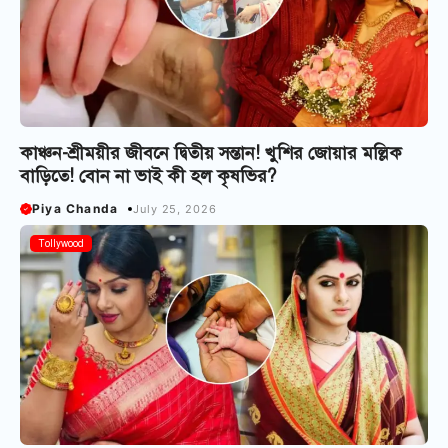
কাঞ্চন-শ্রীময়ীর জীবনে দ্বিতীয় সন্তান! খুশির জোয়ার মল্লিক
বাড়িতে! বোন না ভাই কী হল‌ কৃষভির?
Piya Chanda
July 25, 2026
Tollywood