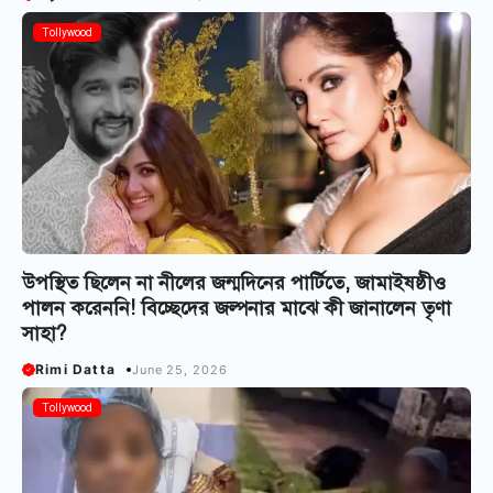
Tollywood
উপস্থিত ছিলেন না নীলের জন্মদিনের পার্টিতে, জামাইষষ্ঠীও
পালন করেননি! বিচ্ছেদের জল্পনার মাঝে কী জানালেন তৃণা
সাহা?
Rimi Datta
June 25, 2026
Tollywood