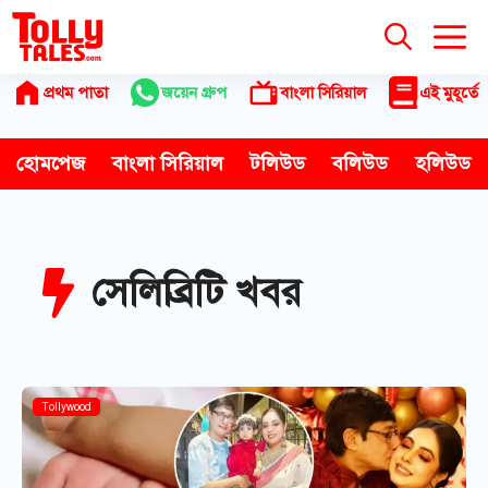
Skip
to
content
প্রথম পাতা
জয়েন গ্রুপ
বাংলা সিরিয়াল
এই মুহূর্তে
হোমপেজ
বাংলা সিরিয়াল
টলিউড
বলিউড
হলিউড
সেলিব্রিটি খবর
Tollywood