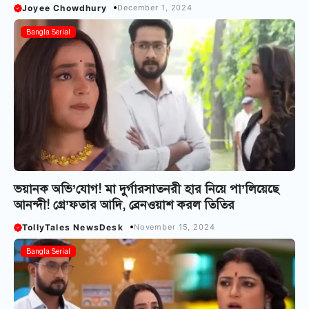
Joyee Chowdhury
December 1, 2024
Bangla Serial
ভয়ানক অভি’যোগ! মা দুর্গারসাতনরী হার নিয়ে পা’লিয়েছে
আনন্দী! গ্রে’ফতার আদি, ব্রেনওয়াশ করল তিতির
TollyTales NewsDesk
November 15, 2024
Bangla Serial