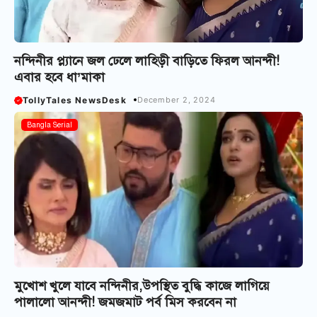
নন্দিনীর প্ল্যানে জল ঢেলে লাহিড়ী বাড়িতে ফিরল আনন্দী!
এবার হবে ধা’মাকা
TollyTales NewsDesk
December 2, 2024
Bangla Serial
মুখোশ খুলে যাবে নন্দিনীর,উপস্থিত বুদ্ধি কাজে লাগিয়ে
পালালো আনন্দী! জমজমাট পর্ব মিস করবেন না