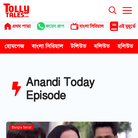
Skip
to
content
প্রথম পাতা
জয়েন গ্রুপ
বাংলা সিরিয়াল
এই মুহূর্তে
হোমপেজ
বাংলা সিরিয়াল
টলিউড
বলিউড
হলিউড
Anandi Today
Episode
Bangla Serial