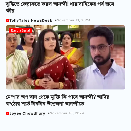
বুদ্ধিতে কেল্লাফতে করল আনন্দী! ধারাবাহিকের পর্ব জমে
ক্ষীর
TollyTales NewsDesk
November 11, 2024
Bangla Serial
নে’শার অপ’বাদ থেকে মুক্তি কি পাবে আনন্দী? আদির
ক’ঠোর শর্তে টানটান উত্তেজনা আনন্দীতে
Joyee Chowdhury
November 10, 2024