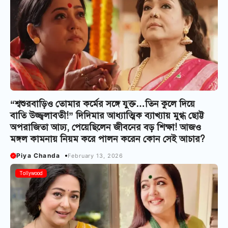
“শ্বশুরবাড়িও তোমার কর্মের সঙ্গে যুক্ত…তিন কুলে দিয়ে
বাতি উজ্জ্বলাবতী!” দিদিমার আধ্যাত্মিক ব্যাখ্যায় মুগ্ধ ছোট্ট
অপরাজিতা আঢ্য, পেয়েছিলেন জীবনের বড় শিক্ষা! আজও
মঙ্গল কামনায় নিয়ম করে পালন করেন কোন সেই আচার?
Piya Chanda
February 13, 2026
Tollywood