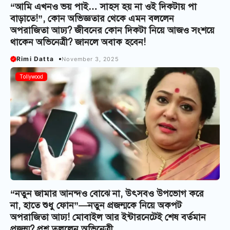
“আমি এখনও ভয় পাই… সাহস হয় না ওই দিকটায় পা
বাড়াতে!”, কোন অভিজ্ঞতার থেকে এমন বললেন
অপরাজিতা আঢ্য? জীবনের কোন দিকটা নিয়ে আজও সংশয়ে
থাকেন অভিনেত্রী? জানলে অবাক হবেন!
Rimi Datta
November 3, 2025
Tollywood
“নতুন জামার আনন্দও বোঝে না, উৎসবও উপভোগ করে
না, হাতে শুধু ফোন”—নতুন প্রজন্মকে নিয়ে অকপট
অপরাজিতা আঢ্য! মোবাইল আর ইন্টারনেটেই শেষ বর্তমান
প্রজন্ম? প্রশ্ন তুললেন অভিনেত্রী