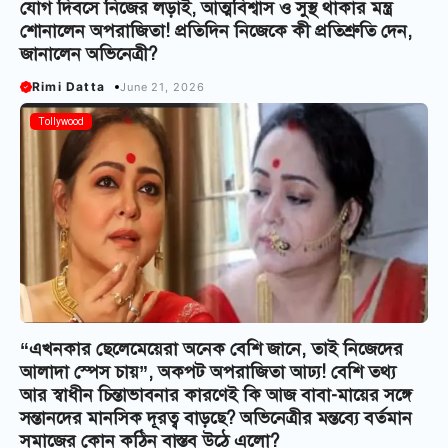
যোগ দিবসে নিজের লড়াই, আত্মবিশ্বাস ও সুস্থ থাকার মন্ত্র
শোনালেন অপরাজিতা! প্রতিদিন নিজেকে কী প্রতিশ্রুতি দেন,
জানালেন অভিনেত্রী?
Rimi Datta
June 21, 2026
Tollywood
“এখনকার ছেলেমেয়েরা অনেক বেশি জানে, তাই নিজেদের
আলাদা স্পেস চায়”, অকপট অপরাজিতা আঢ্য! বেশি তথ্য
আর স্বাধীন চিন্তাভাবনার কারণেই কি আজ বাবা-মায়ের সঙ্গে
সন্তানদের মানসিক দূরত্ব বাড়ছে? অভিনেত্রীর মন্তব্যে বর্তমান
সমাজের কোন কঠিন বাস্তব উঠে এলো?