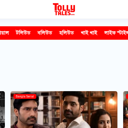
িয়াল
টলিউড
বলিউড
হলিউড
খাই খাই
লাইফ স্টাই
Bangla Serial