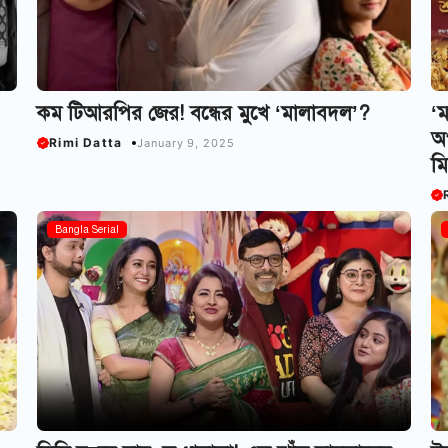
কম টিআরপির জের! বন্ধের মুখে ‘মালাবদল’?
‘ম
অপ
Rimi Datta
January 9, 2025
মি
Bangla Serial